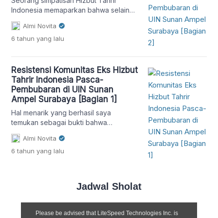
Seorang simpatisan Hizbut Tahrir
Indonesia memaparkan bahwa selain
kajian yang masih rutin
Almi Novita
diselenggarakan di berbagai daerah
6 tahun
yang lalu
dan lingkungan sekitar kampus,
komunitas eks Hizbut Tahrir Indonesia
juga masih menerbitkan majalah dan
buletin mingguan.
Resistensi Komunitas Eks Hizbut
Tahrir Indonesia Pasca-
Pembubaran di UIN Sunan
Ampel Surabaya [Bagian 1]
Hal menarik yang berhasil saya
temukan sebagai bukti bahwa
komunitas eks Hizbut Tahrir di
Almi Novita
lingkungan kampus khususnya di UIN
6 tahun
yang lalu
Sunan Ampel Surabaya masih terus
mengembangkan komunitasnya.
Berikut ulasannya.
Jadwal Sholat