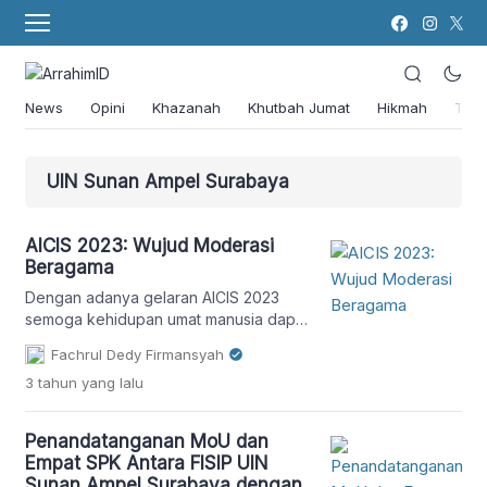
News
Opini
Khazanah
Khutbah Jumat
Hikmah
Tok
UIN Sunan Ampel Surabaya
AICIS 2023: Wujud Moderasi
Beragama
Dengan adanya gelaran AICIS 2023
semoga kehidupan umat manusia dapat
berlangsung dengan aman dan damai
Fachrul Dedy Firmansyah
sejahtera.
3 tahun
yang lalu
Penandatanganan MoU dan
Empat SPK Antara FISIP UIN
Sunan Ampel Surabaya dengan