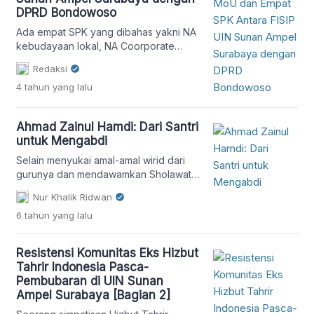
DPRD Bondowoso
Ada empat SPK yang dibahas yakni NA
kebudayaan lokal, NA Coorporate
Social Responsibility/CSR, NA Pancasila
Redaksi
dan Wawasan Kebangsaan, dan NA
4 tahun
yang lalu
Pernikahan dini.
Ahmad Zainul Hamdi: Dari Santri
untuk Mengabdi
Selain menyukai amal-amal wirid dari
gurunya dan mendawamkan Sholawat
Tafrijiyah/Nariyah 7 x setiap selesai
Nur Khalik Ridwan
salat, dan Ayat Kursi 7x setiap selesai
6 tahun
yang lalu
salat, Inung juga sangat senang musik-
musik klasik.
Resistensi Komunitas Eks Hizbut
Tahrir Indonesia Pasca-
Pembubaran di UIN Sunan
Ampel Surabaya [Bagian 2]