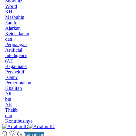
Showbiz
World
KH.
Masbuhin
Faqih:
Ajarkan
Keteladanan
dan
Perjuangan
Artificial
Intelligence
(AI):
Bagaimana
Perspektif
Islam?
Pemerintahan
Khalifah
Ali
bin
Abi
Thalib
dan
Kontribusinya
Ramadhan