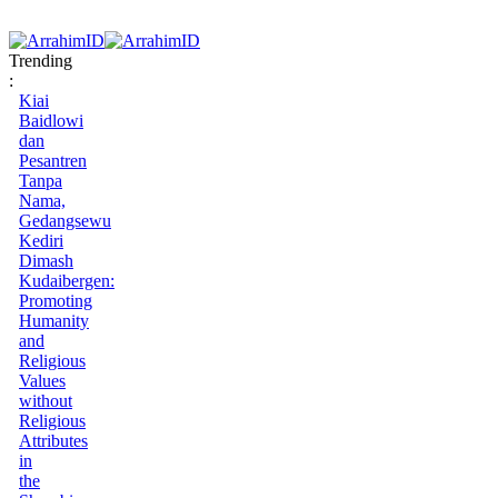
Trending
:
Kiai
Baidlowi
dan
Pesantren
Tanpa
Nama,
Gedangsewu
Kediri
Dimash
Kudaibergen:
Promoting
Humanity
and
Religious
Values
without
Religious
Attributes
in
the