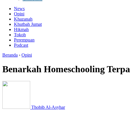
News
Opini
Khazanah
Khutbah Jumat
Hikmah
Tokoh
Perempuan
Podcast
Beranda
›
Opini
Benarkah Homeschooling Terpa
Thobib Al-Asyhar