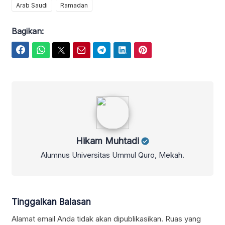
Arab Saudi
Ramadan
Bagikan:
Facebook
WhatsApp
Twitter
Email
Telegram
LinkedIn
Pinterest
Hikam Muhtadi
Hikam Muhtadi
Alumnus Universitas Ummul Quro, Mekah.
Tinggalkan Balasan
Alamat email Anda tidak akan dipublikasikan.
Ruas yang