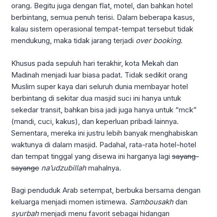
orang. Begitu juga dengan flat, motel, dan bahkan hotel
berbintang, semua penuh terisi. Dalam beberapa kasus,
kalau sistem operasional tempat-tempat tersebut tidak
mendukung, maka tidak jarang terjadi
over booking
.
Khusus pada sepuluh hari terakhir, kota Mekah dan
Madinah menjadi luar biasa padat. Tidak sedikit orang
Muslim super kaya dari seluruh dunia membayar hotel
berbintang di sekitar dua masjid suci ini hanya untuk
sekedar transit, bahkan bisa jadi juga hanya untuk “mck”
(mandi, cuci, kakus), dan keperluan pribadi lainnya.
Sementara, mereka ini justru lebih banyak menghabiskan
waktunya di dalam masjid. Padahal, rata-rata hotel-hotel
dan tempat tinggal yang disewa ini harganya lagi
sayang-
sayange
na’udzubillah
mahalnya.
Bagi penduduk Arab setempat, berbuka bersama dengan
keluarga menjadi momen istimewa.
S
ambousakh
dan
syurbah
menjadi menu favorit sebagai hidangan