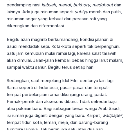
pendamping nasi
kabsah
,
mandi
,
bukhory
,
madghout
dan
lainnya. Ada juga minuman seperti
subiya
merah dan putih,
minuman segar yang terbuat dari perasan roti yang
dikeringkan dan difermentasi.
Begitu azan maghrib berkumandang, kondisi jalanan di
Saudi mendadak sepi. Kota-kota seperti tak berpenghuni.
Satu jam kemudian mulai ramai lagi, karena salat tarawih
akan dimulai. Jalan-jalan kembali bebas hingga larut malam,
sampai waktu sahur. Begitu terus setiap hari.
Sedangkan, saat menjelang Idul Fitri, ceritanya lain lagi.
Sama seperti di Indonesia, pasar-pasar dan tempat-
tempat perbelanjaan ramai dikunjungi orang, padat.
Pernak-pernik dan aksesoris diburu. Tidak sekedar baju
atau pakaian baru. Bagi sebagian besar warga Arab Saudi,
isi rumah juga diganti dengan yang baru. Karpet,
wallpaper
,
tempat tidur, sofa, lemari, meja, dan barang-barang
furniture lainnya. Tak heran jika satu atau dua hari