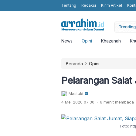
Tentang
Redaksi
Kirim Artikel
Kont
moting Humanity and Religious Values without Religious Attributes in t
Trending 
News
Opini
Khazanah
Kh
›
Beranda
Opini
Pelarangan Salat 
Mastuki
.
4 Mei 2020 07:30
6 menit membaca
Foto: ht