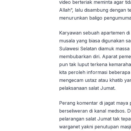
video berteriak meminta agar ti
Allah”, lalu disambung dengan t
menurunkan baligo pengumuman 
Karyawan sebuah apartemen di
musala yang biasa digunakan sa
Sulawesi Selatan diamuk massa
membubarkan diri. Aparat pemer
pun tak luput terkena kemarahan
kita peroleh informasi beberap
mengecam ustaz atau khatib ya
pelaksanaan salat Jumat.
Perang komentar di jagat maya p
berseliweran di kanal medsos.
pelarangan salat Jumat tak tepat
warganet yakni penutupan masji