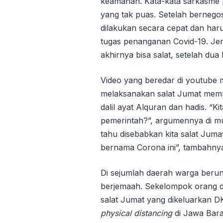
keamanan. Kata-kata sarkasme 
yang tak puas. Setelah bernegosi
dilakukan secara cepat dan har
tugas penanganan Covid-19. Je
akhirnya bisa salat, setelah dua k
Video yang beredar di youtube 
melaksanakan salat Jumat memp
dalil ayat Alquran dan hadis. “K
pemerintah?”, argumennya di mu
tahu disebabkan kita salat Jum
bernama Corona ini”, tambahny
Di sejumlah daerah warga berunj
berjemaah. Sekelompok orang d
salat Jumat yang dikeluarkan 
physical distancing
di Jawa Barat