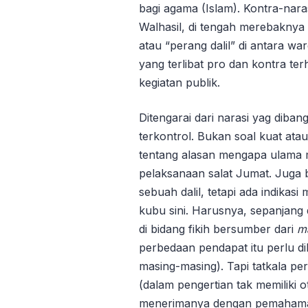
bagi agama (Islam). Kontra-nar
Walhasil, di tengah merebakny
atau “perang dalil” di antara w
yang terlibat pro dan kontra te
kegiatan publik.
Ditengarai dari narasi yag diban
terkontrol. Bukan soal kuat ata
tentang alasan mengapa ulama 
pelaksanaan salat Jumat. Juga
sebuah dalil, tetapi ada indikas
kubu sini. Harusnya, sepanjang 
di bidang fikih bersumber dari
ma
perbedaan pendapat itu perlu d
masing-masing). Tapi tatkala p
(dalam pengertian tak memiliki o
menerimanya dengan pemahama