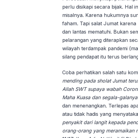
perlu disikapi secara bijak. Hal
misalnya. Karena hukumnya sunn
faham. Tapi salat Jumat karen
dan lantas mematuhi. Bukan sema
pelarangan yang diterapkan se
wilayah terdampak pandemi (ma
silang pendapat itu terus berlan
Coba perhatikan salah satu kome
mending pada sholat Jumat teru
Allah SWT supaya wabah Corona 
M
aha
K
uasa dan segala-galanya
dan menenangkan. Terlepas apa
atau tidak hadis yang menyatak
penyakit dari langit kepada pen
orang-orang yang meramaikan m