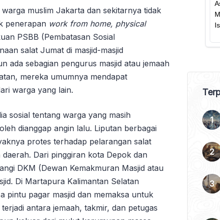
 warga muslim Jakarta dan sekitarnya tidak
ak penerapan
work from home, ph
y
sical
akuan PSBB (Pembatasan Sosial
naan salat Jumat di masjid-masjid
un ada sebagian pengurus masjid atau jemaah
atan, mereka umumnya mendapat
ri warga yang lain.
Terp
a sosial tentang warga yang masih
leh dianggap angin lalu. Liputan berbagai
knya protes terhadap pelarangan salat
daerah. Dari pinggiran kota Depok dan
tangi DKM (Dewan Kemakmuran Masjid atau
jid. Di Martapura Kalimantan Selatan
 pintu pagar masjid dan memaksa untuk
terjadi antara jemaah, takmir, dan petugas