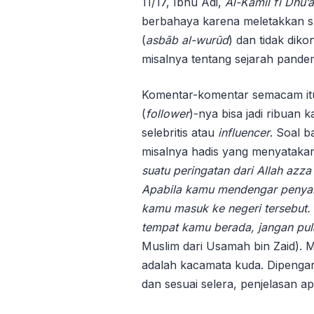
11/17, Ibnu Adi,
Al-Kāmil
f
ī Dhu’
berbahaya karena meletakkan suat
(
asbāb al-wurūd
) dan tidak dik
misalnya tentang sejarah pandem
Komentar-komentar semacam itu
(
follower
)-nya bisa jadi ribuan 
selebritis atau
influencer
. Soal b
misalnya hadis yang menyataka
suatu peringatan dari Allah azz
A
pabila kamu mendengar penyakit
kamu masuk ke negeri tersebut. D
tempat kamu berada, jangan pul
Muslim dari Usamah bin Zaid). 
adalah kacamata kuda. Dipengar
dan sesuai selera, penjelasan a