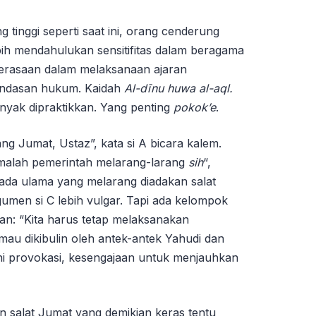
 tinggi seperti saat ini, orang cenderung
ih mendahulukan sensitifitas dalam beragama
erasaan dalam melaksanaan ajaran
andasan hukum. Kaidah
A
l
-dīnu huwa al-aql.
nyak dipraktikkan. Yang penting
pokok’e
.
g Jumat, Ustaz”, kata si A bicara kalem.
alah pemerintah melarang-larang
sih
“,
 ada ulama yang melarang diadakan salat
gumen si C lebih vulgar. Tapi ada kelompok
n: “Kita harus tetap melaksanakan
mau dikibulin oleh antek-antek Yahudi dan
ni provokasi, kesengajaan untuk menjauhkan
 salat Jumat yang demikian keras tentu