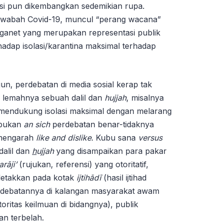
asi pun dikembangkan sedemikian rupa.
a wabah Covid-19, muncul “perang wacana”
arganet yang merupakan representasi publik
rhadap isolasi/karantina maksimal terhadap
gun, perdebatan di media sosial kerap tak
u lemahnya sebuah dalil dan
hujjah
, misalnya
mendukung isolasi maksimal dengan melarang
 bukan
an sich
perdebatan benar-tidaknya
i mengarah
like and dislike
. Kubu sana
versus
dalil dan
h
ujjah
yang disampaikan para pakar
rāji’
(rujukan, referensi) yang otoritatif,
iletakkan pada kotak
ijtihādī
(hasil ijtihad
erdebatannya di kalangan masyarakat awam
toritas keilmuan di bidangnya), publik
n terbelah.