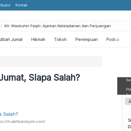
ributor
Kontak
he
:
KH. Masbuhin Faqih: Ajarkan Keteladanan dan Perjuangan
utbah Jumat
Hikmah
Tokoh
Perempuan
Podcast
Jumat, Siapa Salah?
tps://m.akhbarelyom.com/