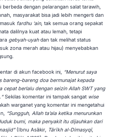
 ini berbeda dengan pelarangan salat tarawih,
ah, masyarakat bisa jadi lebih mengerti dan
a masuk
fardhu ‘ain
, tak semua orang sepakat
ta dalilnya kuat atau lemah, tetapi
cara
gebyah-uyah
dan tak melihat status
suk zona merah atau hijau) menyebabkan
gsung.
ntar di akun facebook ini,
“M
enurut saya
s bareng
–
bareng doa bermunajat kepada
cepat berlalu dengan seizin Allah SWT yang
.
“
Sekilas komentar ini tampak sangat
wise
kah warganet yang komentar ini mengetahui
an,
“
Sungguh, Allah ta’ala ketika menurunkan
duduk bumi, maka penyakit itu dijauhkan dari
asjid
”
(Ibnu Asākir,
Tārīkh
al-
Dimasyqī
,