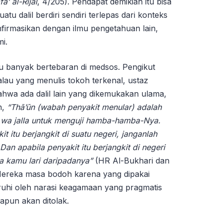
afā’
a
l-Rijāl
, 4/205). Pendapat demikian itu bisa
u dalil berdiri sendiri terlepas dari konteks
onfirmasikan dengan ilmu pengetahuan lain,
i.
 banyak bertebaran di medsos. Pengikut
kalau yang menulis tokoh terkenal, ustaz
ahwa ada dalil lain yang dikemukakan ulama,
n,
“
Thā’ūn (wabah penyakit menular) adalah
a wa jalla untuk menguji hamba-hamba-Nya.
 itu berjangkit di suatu negeri, janganlah
an apabila penyakit itu berjangkit di negeri
a kamu lari daripadanya
”
(HR Al-Bukhari dan
Mereka masa bodoh karena yang dipakai
uhi oleh narasi keagamaan yang pragmatis
papun akan ditolak.