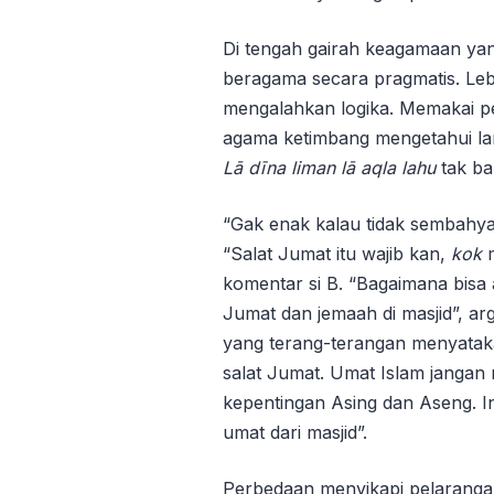
Di tengah gairah keagamaan yang
beragama secara pragmatis. Leb
mengalahkan logika. Memakai p
agama ketimbang mengetahui l
Lā dīna liman lā aqla lahu
tak ba
“Gak enak kalau tidak sembahyan
“Salat Jumat itu wajib kan,
kok
m
komentar si B. “Bagaimana bisa
Jumat dan jemaah di masjid”, ar
yang terang-terangan menyataka
salat Jumat. Umat Islam jangan 
kepentingan Asing dan Aseng. I
umat dari masjid”.
Perbedaan menyikapi pelarangan