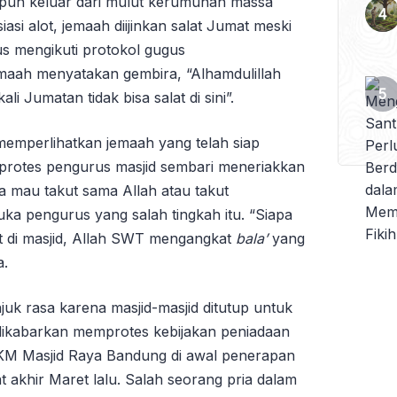
pun keluar dari mulut kerumunan massa
asi alot, jemaah diijinkan salat Jumat meski
us mengikuti protokol gugus
maah menyatakan gembira, “Alhamdulillah
ali Jumatan tidak bisa salat di sini”.
memperlihatkan jemaah yang telah siap
rotes pengurus masjid sembari meneriakkan
ita mau takut sama Allah atau takut
ka pengurus yang salah tingkah itu. “Siapa
at di masjid, Allah SWT mengangkat
bala’
yang
a.
uk rasa karena masjid-masjid ditutup untuk
ikabarkan memprotes kebijakan peniadaan
DKM Masjid Raya Bandung di awal penerapan
 akhir Maret lalu. Salah seorang pria dalam