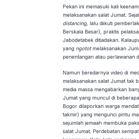
Pekan ini memasuki kali keenam
melaksanakan salat Jumat. Sej
distancing,
lalu diikuti pemberl
Berskala Besar), praktis pelaksa
Jabodetabek ditiadakan. Kalaup
yang
ngotot
melaksanakan Jum
penentangan atau perlawanan da
Namun beredarnya video di medi
melaksanakan salat Jumat tak bo
media massa mengabarkan banya
Jumat yang muncul di beberapa 
Bogor dilaporkan warga menda
takmir) yang mengunci pintu mas
sejumlah jemaah membuka paksa
salat Jumat. Perdebatan sempat 