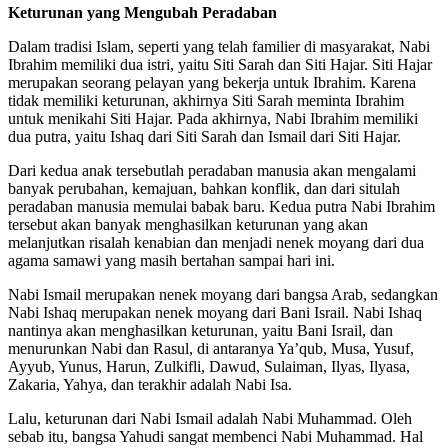
Keturunan yang Mengubah Peradaban
Dalam tradisi Islam, seperti yang telah familier di masyarakat, Nabi
Ibrahim memiliki dua istri, yaitu Siti Sarah dan Siti Hajar. Siti Hajar
merupakan seorang pelayan yang bekerja untuk Ibrahim. Karena
tidak memiliki keturunan, akhirnya Siti Sarah meminta Ibrahim
untuk menikahi Siti Hajar. Pada akhirnya, Nabi Ibrahim memiliki
dua putra, yaitu Ishaq dari Siti Sarah dan Ismail dari Siti Hajar.
Dari kedua anak tersebutlah peradaban manusia akan mengalami
banyak perubahan, kemajuan, bahkan konflik, dan dari situlah
peradaban manusia memulai babak baru. Kedua putra Nabi Ibrahim
tersebut akan banyak menghasilkan keturunan yang akan
melanjutkan risalah kenabian dan menjadi nenek moyang dari dua
agama samawi yang masih bertahan sampai hari ini.
Nabi Ismail merupakan nenek moyang dari bangsa Arab, sedangkan
Nabi Ishaq merupakan nenek moyang dari Bani Israil. Nabi Ishaq
nantinya akan menghasilkan keturunan, yaitu Bani Israil, dan
menurunkan Nabi dan Rasul, di antaranya Ya’qub, Musa, Yusuf,
Ayyub, Yunus, Harun, Zulkifli, Dawud, Sulaiman, Ilyas, Ilyasa,
Zakaria, Yahya, dan terakhir adalah Nabi Isa.
Lalu, keturunan dari Nabi Ismail adalah Nabi Muhammad. Oleh
sebab itu, bangsa Yahudi sangat membenci Nabi Muhammad. Hal