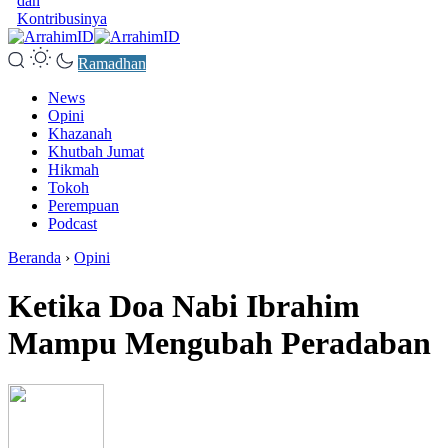
dan
Kontribusinya
Ramadhan
News
Opini
Khazanah
Khutbah Jumat
Hikmah
Tokoh
Perempuan
Podcast
Beranda
›
Opini
Ketika Doa Nabi Ibrahim
Mampu Mengubah Peradaban