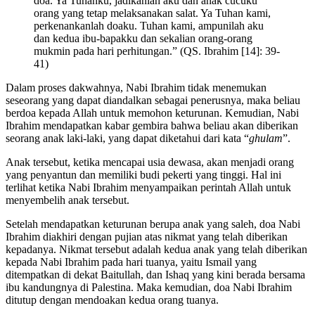
doa. Ya Tuhanku, jadikanlah aku dan anak cucuku
orang yang tetap melaksanakan salat. Ya Tuhan kami,
perkenankanlah doaku. Tuhan kami, ampunilah aku
dan kedua ibu-bapakku dan sekalian orang-orang
mukmin pada hari perhitungan.” (QS. Ibrahim [14]: 39-
41)
Dalam proses dakwahnya, Nabi Ibrahim tidak menemukan
seseorang yang dapat diandalkan sebagai penerusnya, maka beliau
berdoa kepada Allah untuk memohon keturunan. Kemudian, Nabi
Ibrahim mendapatkan kabar gembira bahwa beliau akan diberikan
seorang anak laki-laki, yang dapat diketahui dari kata “
ghulam
”.
Anak tersebut, ketika mencapai usia dewasa, akan menjadi orang
yang penyantun dan memiliki budi pekerti yang tinggi. Hal ini
terlihat ketika Nabi Ibrahim menyampaikan perintah Allah untuk
menyembelih anak tersebut.
Setelah mendapatkan keturunan berupa anak yang saleh, doa Nabi
Ibrahim diakhiri dengan pujian atas nikmat yang telah diberikan
kepadanya. Nikmat tersebut adalah kedua anak yang telah diberikan
kepada Nabi Ibrahim pada hari tuanya, yaitu Ismail yang
ditempatkan di dekat Baitullah, dan Ishaq yang kini berada bersama
ibu kandungnya di Palestina. Maka kemudian, doa Nabi Ibrahim
ditutup dengan mendoakan kedua orang tuanya.