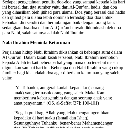
Sedapat pengetahuan penulis, doa-doa yang sampai kepada kita hari
ini berasal dari tiga sumber yaitu dari Al-Qur’an, hadis, dan doa
yang dihasilkan oleh ijtihad para ulama. Doa yang berasal dari hadis
dan ijtihad para ulama lebih dominan terhadap doa-doa untuk
kebaikan diri sendiri dan berhubungan baik dengan orang lain,
sedangkan doa-doa dalam Al-Qur’an banyak didominasi oleh doa
para Nabi, salah satunya adalah Nabi Ibrahim.
Nabi Ibrahim Meminta Keturunan
Perjalanan hidup Nabi Ibrahim dikisahkan di beberapa surat dalam
Al-Qur’an. Dalam kisah-kisah tersebut, Nabi Ibrahim memohon
kepada Allah terkait beberapa hal yang mana doa tersebut masih
digunakan sampai hari ini. Beberapa doa Nabi Ibrahim yang cukup
familier bagi kita adalah doa agar diberikan keturunan yang saleh,
yaitu:
“Ya Tuhanku, anugerahkanlah kepadaku (seorang
anak) yang termasuk orang yang saleh. Maka Kami
memberinya kabar gembira dengan seorang anak yang
amat penyantun.” (QS. al-Saffat [37]: 100-101)
“Segala puji bagi Allah yang telah menganugerahkan
kepadaku di hari tuaku (Ismail dan Ishaq).
Sesungguhnya Tuhanku, benar-benar Mahamendengar