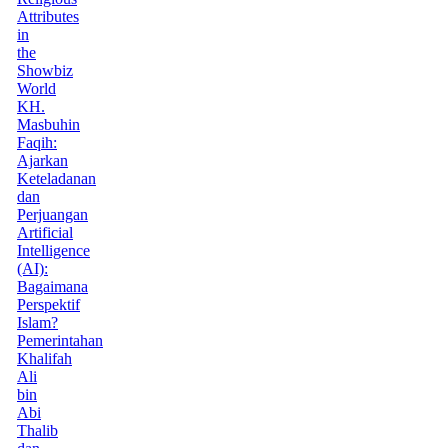
Attributes
in
the
Showbiz
World
KH.
Masbuhin
Faqih:
Ajarkan
Keteladanan
dan
Perjuangan
Artificial
Intelligence
(AI):
Bagaimana
Perspektif
Islam?
Pemerintahan
Khalifah
Ali
bin
Abi
Thalib