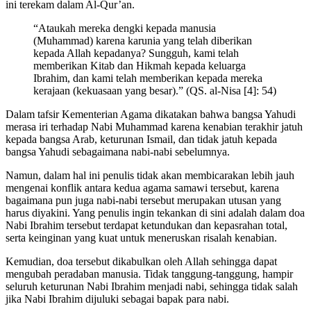
ini terekam dalam Al-Qur’an.
“Ataukah mereka dengki kepada manusia
(Muhammad) karena karunia yang telah diberikan
kepada Allah kepadanya? Sungguh, kami telah
memberikan Kitab dan Hikmah kepada keluarga
Ibrahim, dan kami telah memberikan kepada mereka
kerajaan (kekuasaan yang besar).” (QS. al-Nisa [4]: 54)
Dalam tafsir Kementerian Agama dikatakan bahwa bangsa Yahudi
merasa iri terhadap Nabi Muhammad karena kenabian terakhir jatuh
kepada bangsa Arab, keturunan Ismail, dan tidak jatuh kepada
bangsa Yahudi sebagaimana nabi-nabi sebelumnya.
Namun, dalam hal ini penulis tidak akan membicarakan lebih jauh
mengenai konflik antara kedua agama samawi tersebut, karena
bagaimana pun juga nabi-nabi tersebut merupakan utusan yang
harus diyakini. Yang penulis ingin tekankan di sini adalah dalam doa
Nabi Ibrahim tersebut terdapat ketundukan dan kepasrahan total,
serta keinginan yang kuat untuk meneruskan risalah kenabian.
Kemudian, doa tersebut dikabulkan oleh Allah sehingga dapat
mengubah peradaban manusia. Tidak tanggung-tanggung, hampir
seluruh keturunan Nabi Ibrahim menjadi nabi, sehingga tidak salah
jika Nabi Ibrahim dijuluki sebagai bapak para nabi.