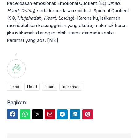
kecerdasan emosional: Emotional Quotient (EQ
Jihad,
Hand, Doing
) serta kecerdasan spiritual: Spiritual Quotient
(SQ,
Mujahadah, Heart, Loving
). Karena itu, istikamah
membutuhkan kesungguhan yang ekstra, maka tak heran
jika istikamah dianggap lebih utama daripada seribu
keramat yang ada. [MZ]
0
Hand
Head
Heart
Istikamah
Bagikan:
Facebook
WhatsApp
Twitter
Email
Telegram
LinkedIn
Pinterest