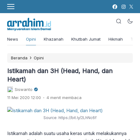
News
Opini
Khazanah
Khutbah Jumat
Hikmah
Tok
›
Beranda
Opini
Istikamah dan 3H (Head, Hand, dan
Heart)
Siswanto
.
11 Mei 2020 12:00
4 menit membaca
Source: https://bit.ly/2LhNc6f
Istikamah adalah suatu usaha keras untuk melakukannya