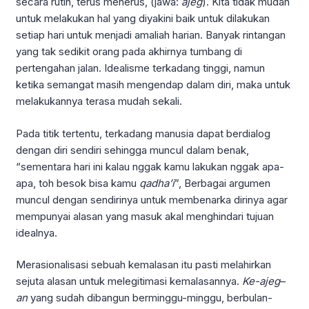
secara rutin, terus menerus, (jawa:
ajeg
). Kita tidak mudah
untuk melakukan hal yang diyakini baik untuk dilakukan
setiap hari untuk menjadi amaliah harian. Banyak rintangan
yang tak sedikit orang pada akhirnya tumbang di
pertengahan jalan. Idealisme terkadang tinggi, namun
ketika semangat masih mengendap dalam diri, maka untuk
melakukannya terasa mudah sekali.
Pada titik tertentu, terkadang manusia dapat berdialog
dengan diri sendiri sehingga muncul dalam benak,
“sementara hari ini kalau nggak kamu lakukan nggak apa-
apa, toh besok bisa kamu
qadha’i
”, Berbagai argumen
muncul dengan sendirinya untuk membenarka dirinya agar
mempunyai alasan yang masuk akal menghindari tujuan
idealnya.
Merasionalisasi sebuah kemalasan itu pasti melahirkan
sejuta alasan untuk melegitimasi kemalasannya.
Ke-ajeg
–
an
yang sudah dibangun berminggu-minggu, berbulan-