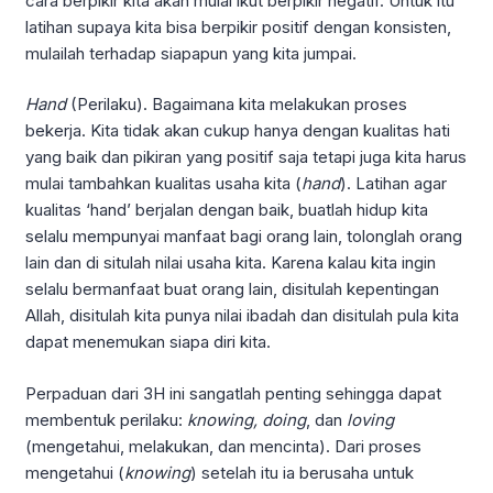
cara berpikir kita akan mulai ikut berpikir negatif. Untuk itu
latihan supaya kita bisa berpikir positif dengan konsisten,
mulailah terhadap siapapun yang kita jumpai.
Hand
(Perilaku). Bagaimana kita melakukan proses
bekerja. Kita tidak akan cukup hanya dengan kualitas hati
yang baik dan pikiran yang positif saja tetapi juga kita harus
mulai tambahkan kualitas usaha kita (
hand
). Latihan agar
kualitas ‘hand’ berjalan dengan baik, buatlah hidup kita
selalu mempunyai manfaat bagi orang lain, tolonglah orang
lain dan di situlah nilai usaha kita. Karena kalau kita ingin
selalu bermanfaat buat orang lain, disitulah kepentingan
Allah, disitulah kita punya nilai ibadah dan disitulah pula kita
dapat menemukan siapa diri kita.
Perpaduan dari 3H ini sangatlah penting sehingga dapat
membentuk perilaku:
knowing, doing
, dan
loving
(mengetahui, melakukan, dan mencinta). Dari proses
mengetahui (
knowing
) setelah itu ia berusaha untuk