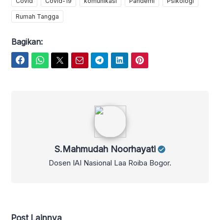
Covid
Covid-19
komunikasi
Pandemi
Psikologi
Rumah Tangga
Bagikan:
Facebook
WhatsApp
Twitter
Email
Telegram
LinkedIn
Pinterest
S.Mahmudah Noorhayati
S.Mahmudah Noorhayati
Dosen IAI Nasional Laa Roiba Bogor.
Post Lainnya