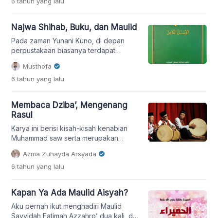
6 tahun
yang lalu
Najwa Shihab, Buku, dan Maulid
Pada zaman Yunani Kuno, di depan
perpustakaan biasanya terdapat
sebuah slogan yang tertulis, healing
Musthofa
place for the soul. Artinya,
6 tahun
yang lalu
perpustakaan menjadi tempat untuk
menyembuhkan jiwa. Islam juga
mengingatkan pentingnya budaya
Membaca Dziba’, Mengenang
membaca, lewat wahyu pertama yang
Rasul
turun, Iqra’.
Karya ini berisi kisah-kisah kenabian
Muhammad saw serta merupakan
kumpulan narasi dan syair yang
Azma Zuhayda Arsyada
panjang. Biasanya umat Muslim akan
6 tahun
yang lalu
membacanya dengan menggunakan
nada-nada dan melodi indah sebagai
pengiring, agar bacaan dziba’ terasa
Kapan Ya Ada Maulid Aisyah?
ringan sekaligus enak didengar, serta
memberikan sensasi membahagiakan.
Aku pernah ikut menghadiri Maulid
Sayyidah Fatimah Azzahro’ dua kali, di