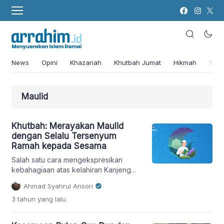
News
Opini
Khazanah
Khutbah Jumat
Hikmah
Tok
Maulid
Khutbah: Merayakan Maulid
dengan Selalu Tersenyum
Ramah kepada Sesama
Salah satu cara mengekspresikan
kebahagiaan atas kelahiran Kanjeng
Nabi Muhammad saw adalah dengan
Ahmad Syahrul Ansori
selalu tersenyum ramah kepada
3 tahun
yang lalu
sesama. Karena senyum adalah ibadah
dan sedekah bagi saudara kita.