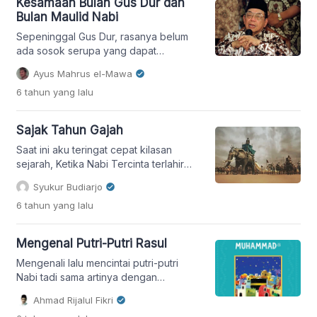
Kesamaan Bulan Gus Dur dan
Bulan Maulid Nabi
Sepeninggal Gus Dur, rasanya belum
ada sosok serupa yang dapat
memecah kebekuan politik dengan
Ayus Mahrus el-Mawa
budaya dan agama ala Gus Dur untuk
6 tahun
yang lalu
bangsa Indonesia.
Sajak Tahun Gajah
Saat ini aku teringat cepat kilasan
sejarah, Ketika Nabi Tercinta terlahir
memikul amanah, Masa sepasukan
Syukur Budiarjo
gajah dipimpin Raja Abrahah, Penuh
6 tahun
yang lalu
amarah hendak menghancurkan Kabah
Mengenal Putri-Putri Rasul
Mengenali lalu mencintai putri-putri
Nabi tadi sama artinya dengan
menambah kecintaan kita terhadap
Ahmad Rijalul Fikri
ayahanda mereka, Muhammad saw.