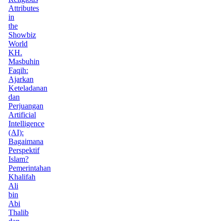
Attributes
in
the
Showbiz
World
KH.
Masbuhin
Faqih:
Ajarkan
Keteladanan
dan
Perjuangan
Artificial
Intelligence
(AI):
Bagaimana
Perspektif
Islam?
Pemerintahan
Khalifah
Ali
bin
Abi
Thalib