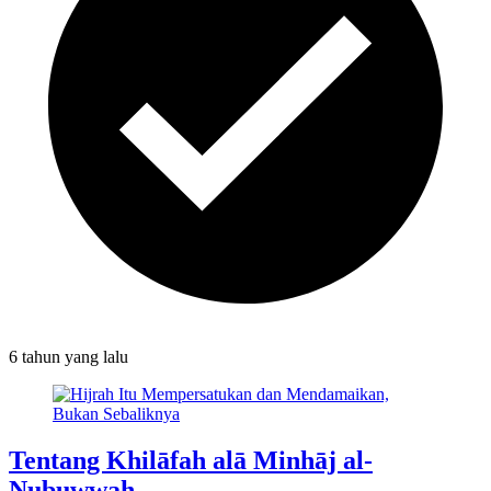
6 tahun
yang lalu
Tentang Khilāfah alā Minhāj al-
Nubuwwah