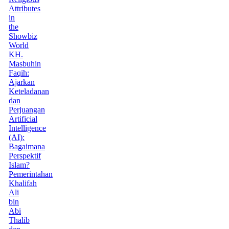
Attributes
in
the
Showbiz
World
KH.
Masbuhin
Faqih:
Ajarkan
Keteladanan
dan
Perjuangan
Artificial
Intelligence
(AI):
Bagaimana
Perspektif
Islam?
Pemerintahan
Khalifah
Ali
bin
Abi
Thalib