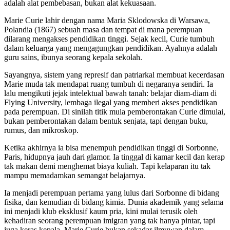
adalah alat pembebasan, bukan alat kekuasaan.
Marie Curie lahir dengan nama Maria Sklodowska di Warsawa,
Polandia (1867) sebuah masa dan tempat di mana perempuan
dilarang mengakses pendidikan tinggi. Sejak kecil, Curie tumbuh
dalam keluarga yang mengagungkan pendidikan. Ayahnya adalah
guru sains, ibunya seorang kepala sekolah.
Sayangnya, sistem yang represif dan patriarkal membuat kecerdasan
Marie muda tak mendapat ruang tumbuh di negaranya sendiri. Ia
lalu mengikuti jejak intelektual bawah tanah: belajar diam-diam di
Flying University, lembaga ilegal yang memberi akses pendidikan
pada perempuan. Di sinilah titik mula pemberontakan Curie dimulai,
bukan pemberontakan dalam bentuk senjata, tapi dengan buku,
rumus, dan mikroskop.
Ketika akhirnya ia bisa menempuh pendidikan tinggi di Sorbonne,
Paris, hidupnya jauh dari glamor. Ia tinggal di kamar kecil dan kerap
tak makan demi menghemat biaya kuliah. Tapi kelaparan itu tak
mampu memadamkan semangat belajarnya.
Ia menjadi perempuan pertama yang lulus dari Sorbonne di bidang
fisika, dan kemudian di bidang kimia. Dunia akademik yang selama
ini menjadi klub eksklusif kaum pria, kini mulai terusik oleh
kehadiran seorang perempuan imigran yang tak hanya pintar, tapi
juga keras kepala. Marie Curie bukan sekadar ilmuwan dalam