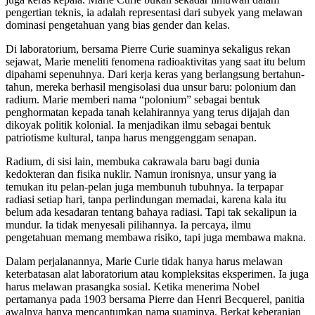
pengertian teknis, ia adalah representasi dari subyek yang melawan
dominasi pengetahuan yang bias gender dan kelas.
Di laboratorium, bersama Pierre Curie suaminya sekaligus rekan
sejawat, Marie meneliti fenomena radioaktivitas yang saat itu belum
dipahami sepenuhnya. Dari kerja keras yang berlangsung bertahun-
tahun, mereka berhasil mengisolasi dua unsur baru: polonium dan
radium. Marie memberi nama “polonium” sebagai bentuk
penghormatan kepada tanah kelahirannya yang terus dijajah dan
dikoyak politik kolonial. Ia menjadikan ilmu sebagai bentuk
patriotisme kultural, tanpa harus menggenggam senapan.
Radium, di sisi lain, membuka cakrawala baru bagi dunia
kedokteran dan fisika nuklir. Namun ironisnya, unsur yang ia
temukan itu pelan-pelan juga membunuh tubuhnya. Ia terpapar
radiasi setiap hari, tanpa perlindungan memadai, karena kala itu
belum ada kesadaran tentang bahaya radiasi. Tapi tak sekalipun ia
mundur. Ia tidak menyesali pilihannya. Ia percaya, ilmu
pengetahuan memang membawa risiko, tapi juga membawa makna.
Dalam perjalanannya, Marie Curie tidak hanya harus melawan
keterbatasan alat laboratorium atau kompleksitas eksperimen. Ia juga
harus melawan prasangka sosial. Ketika menerima Nobel
pertamanya pada 1903 bersama Pierre dan Henri Becquerel, panitia
awalnya hanya mencantumkan nama suaminya. Berkat keberanian