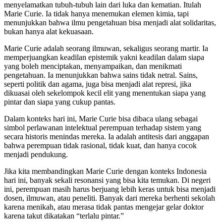
menyelamatkan tubuh-tubuh lain dari luka dan kematian. Itulah
Marie Curie. Ia tidak hanya menemukan elemen kimia, tapi
menunjukkan bahwa ilmu pengetahuan bisa menjadi alat solidaritas,
bukan hanya alat kekuasaan.
Marie Curie adalah seorang ilmuwan, sekaligus seorang martir. Ia
memperjuangkan keadilan epistemik yakni keadilan dalam siapa
yang boleh menciptakan, menyampaikan, dan menikmati
pengetahuan. Ia menunjukkan bahwa sains tidak netral. Sains,
seperti politik dan agama, juga bisa menjadi alat represi, jika
dikuasai oleh sekelompok kecil elit yang menentukan siapa yang
pintar dan siapa yang cukup pantas.
Dalam konteks hari ini, Marie Curie bisa dibaca ulang sebagai
simbol perlawanan intelektual perempuan terhadap sistem yang
secara historis menindas mereka. Ia adalah antitesis dari anggapan
bahwa perempuan tidak rasional, tidak kuat, dan hanya cocok
menjadi pendukung.
Jika kita membandingkan Marie Curie dengan konteks Indonesia
hari ini, banyak sekali resonansi yang bisa kita temukan. Di negeri
ini, perempuan masih harus berjuang lebih keras untuk bisa menjadi
dosen, ilmuwan, atau peneliti. Banyak dari mereka berhenti sekolah
karena menikah, atau merasa tidak pantas mengejar gelar doktor
karena takut dikatakan “terlalu pintar.”