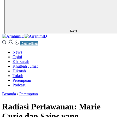
Next
Ramadhan
News
Opini
Khazanah
Khutbah Jumat
Hikmah
Tokoh
Perempuan
Podcast
Beranda
›
Perempuan
Radiasi Perlawanan: Marie
Curie dan Sains yang