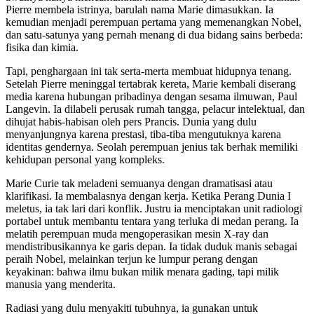
Pierre membela istrinya, barulah nama Marie dimasukkan. Ia
kemudian menjadi perempuan pertama yang memenangkan Nobel,
dan satu-satunya yang pernah menang di dua bidang sains berbeda:
fisika dan kimia.
Tapi, penghargaan ini tak serta-merta membuat hidupnya tenang.
Setelah Pierre meninggal tertabrak kereta, Marie kembali diserang
media karena hubungan pribadinya dengan sesama ilmuwan, Paul
Langevin. Ia dilabeli perusak rumah tangga, pelacur intelektual, dan
dihujat habis-habisan oleh pers Prancis. Dunia yang dulu
menyanjungnya karena prestasi, tiba-tiba mengutuknya karena
identitas gendernya. Seolah perempuan jenius tak berhak memiliki
kehidupan personal yang kompleks.
Marie Curie tak meladeni semuanya dengan dramatisasi atau
klarifikasi. Ia membalasnya dengan kerja. Ketika Perang Dunia I
meletus, ia tak lari dari konflik. Justru ia menciptakan unit radiologi
portabel untuk membantu tentara yang terluka di medan perang. Ia
melatih perempuan muda mengoperasikan mesin X-ray dan
mendistribusikannya ke garis depan. Ia tidak duduk manis sebagai
peraih Nobel, melainkan terjun ke lumpur perang dengan
keyakinan: bahwa ilmu bukan milik menara gading, tapi milik
manusia yang menderita.
Radiasi yang dulu menyakiti tubuhnya, ia gunakan untuk