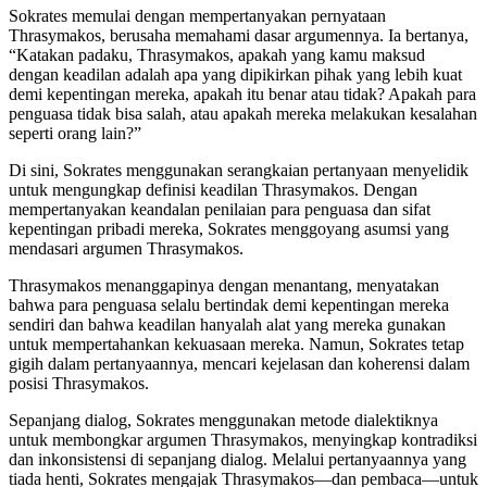
Sokrates memulai dengan mempertanyakan pernyataan
Thrasymakos, berusaha memahami dasar argumennya. Ia bertanya,
“Katakan padaku, Thrasymakos, apakah yang kamu maksud
dengan keadilan adalah apa yang dipikirkan pihak yang lebih kuat
demi kepentingan mereka, apakah itu benar atau tidak? Apakah para
penguasa tidak bisa salah, atau apakah mereka melakukan kesalahan
seperti orang lain?”
Di sini, Sokrates menggunakan serangkaian pertanyaan menyelidik
untuk mengungkap definisi keadilan Thrasymakos. Dengan
mempertanyakan keandalan penilaian para penguasa dan sifat
kepentingan pribadi mereka, Sokrates menggoyang asumsi yang
mendasari argumen Thrasymakos.
Thrasymakos menanggapinya dengan menantang, menyatakan
bahwa para penguasa selalu bertindak demi kepentingan mereka
sendiri dan bahwa keadilan hanyalah alat yang mereka gunakan
untuk mempertahankan kekuasaan mereka. Namun, Sokrates tetap
gigih dalam pertanyaannya, mencari kejelasan dan koherensi dalam
posisi Thrasymakos.
Sepanjang dialog, Sokrates menggunakan metode dialektiknya
untuk membongkar argumen Thrasymakos, menyingkap kontradiksi
dan inkonsistensi di sepanjang dialog. Melalui pertanyaannya yang
tiada henti, Sokrates mengajak Thrasymakos—dan pembaca—untuk