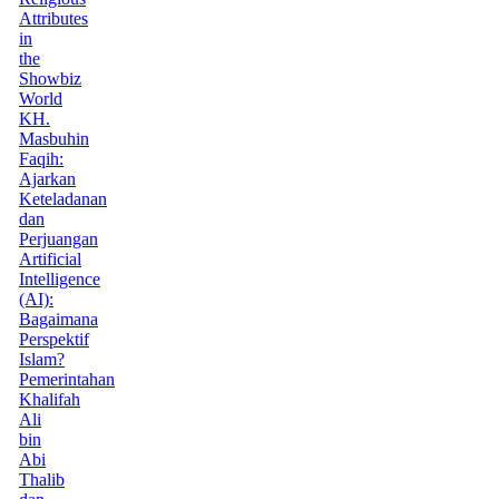
Attributes
in
the
Showbiz
World
KH.
Masbuhin
Faqih:
Ajarkan
Keteladanan
dan
Perjuangan
Artificial
Intelligence
(AI):
Bagaimana
Perspektif
Islam?
Pemerintahan
Khalifah
Ali
bin
Abi
Thalib