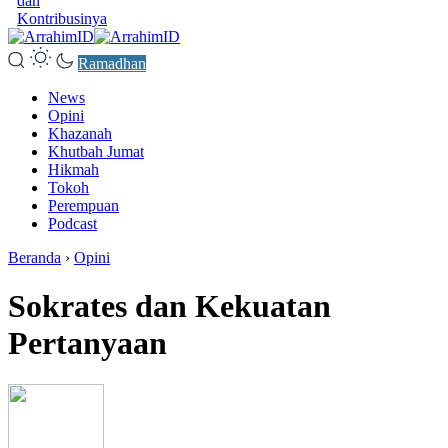
dan
Kontribusinya
Ramadhan
News
Opini
Khazanah
Khutbah Jumat
Hikmah
Tokoh
Perempuan
Podcast
Beranda
›
Opini
Sokrates dan Kekuatan
Pertanyaan