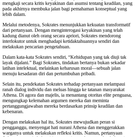
mengkaji secara kritis keyakinan dan asumsi tentang keadilan, yang
pada akhirnya membuka jalan bagi pemahaman konseptual yang
lebih dalam.
Melalui metodenya, Sokrates menunjukkan kekuatan transformatif
dari pertanyaan. Dengan menginterogasi keyakinan yang telah
kadung dianut oleh orang secara apriori, Sokrates mendorong
interlokutor untuk menghadapi ketidaktahuannya sendiri dan
melakukan pencarian pengetahuan.
Dalam kata-kata Sokrates sendiri, “Kehidupan yang tak diuji tak
layak dijalani.” Bagi Sokrates, tindakan bertanya bukan sekadar
latihan intelektual, melainkan keharusan moral—sebuah jalan
menuju kesadaran diri dan pertumbuhan pribadi.
Selain itu, pendekatan Sokrates terhadap pertanyaan melampaui
ranah dialog individu dan meluas hingga ke tatanan masyarakat
Athena. Di agora dan majelis, ia menantang otoritas elite penguasa,
mengungkap kelemahan argumen mereka dan meminta
pertanggungjawaban mereka berdasarkan prinsip keadilan dan
kebenaran.
Dengan melakukan hal itu, Sokrates mewujudkan peran si
pengganggu, menyengat hati nurani Athena dan menggerakkan
warganya untuk melakukan refleksi kritis. Namun, pertanyaan