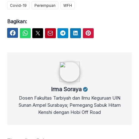
Covid-19
Perempuan
WFH
Bagikan:
Facebook
WhatsApp
Twitter
Email
Telegram
LinkedIn
Pinterest
Irma Soraya
Irma Soraya
Dosen Fakultas Tarbiyah dan Ilmu Keguruan UIN
Sunan Ampel Surabaya; Pemegang Sabuk Hitam
Kenshi dengan Hobi Off Road