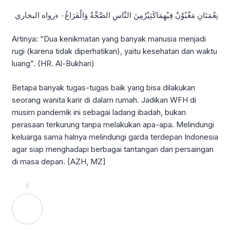
نِعْمَتَانِ مَغْبُوْنٌ فِيْھِمَاكَثِيْرٌمِنَ النَّاسِ الصَّحَّةُ وَالْفَرَاغُ٠ ﴿رواﻩ البخاري
Artinya: “Dua kenikmatan yang banyak manusia menjadi
rugi (karena tidak diperhatikan), yaitu kesehatan dan waktu
luang”. (HR. Al-Bukhari)
Betapa banyak tugas-tugas baik yang bisa dilakukan
seorang wanita karir di dalam rumah. Jadikan WFH di
musim pandemik ini sebagai ladang ibadah, bukan
perasaan terkurung tanpa melakukan apa-apa. Melindungi
keluarga sama halnya melindungi garda terdepan Indonesia
agar siap menghadapi berbagai tantangan dan persaingan
di masa depan. [AZH, MZ]
0