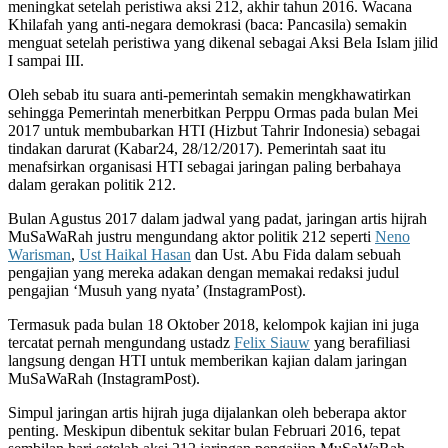
meningkat setelah peristiwa aksi 212, akhir tahun 2016. Wacana
Khilafah yang anti-negara demokrasi (baca: Pancasila) semakin
menguat setelah peristiwa yang dikenal sebagai Aksi Bela Islam jilid
I sampai III.
Oleh sebab itu suara anti-pemerintah semakin mengkhawatirkan
sehingga Pemerintah menerbitkan Perppu Ormas pada bulan Mei
2017 untuk membubarkan HTI (Hizbut Tahrir Indonesia) sebagai
tindakan darurat (Kabar24, 28/12/2017). Pemerintah saat itu
menafsirkan organisasi HTI sebagai jaringan paling berbahaya
dalam gerakan politik 212.
Bulan Agustus 2017 dalam jadwal yang padat, jaringan artis hijrah
MuSaWaRah justru mengundang aktor politik 212 seperti
Neno
Warisman
,
Ust Haikal Hasan
dan Ust. Abu Fida dalam sebuah
pengajian yang mereka adakan dengan memakai redaksi judul
pengajian ‘Musuh yang nyata’ (InstagramPost).
Termasuk pada bulan 18 Oktober 2018, kelompok kajian ini juga
tercatat pernah mengundang ustadz
Felix Siauw
yang berafiliasi
langsung dengan HTI untuk memberikan kajian dalam jaringan
MuSaWaRah (InstagramPost).
Simpul jaringan artis hijrah juga dijalankan oleh beberapa aktor
penting. Meskipun dibentuk sekitar bulan Februari 2016, tepat