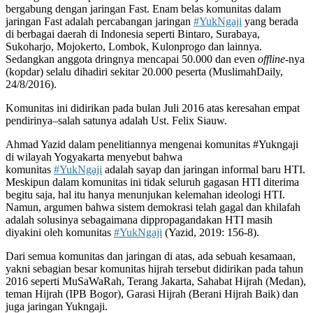
bergabung dengan jaringan Fast. Enam belas komunitas dalam
jaringan Fast adalah percabangan jaringan
#YukNgaji
yang berada
di berbagai daerah di Indonesia seperti Bintaro, Surabaya,
Sukoharjo, Mojokerto, Lombok, Kulonprogo dan lainnya.
Sedangkan anggota dringnya mencapai 50.000 dan even
offline-
nya
(kopdar) selalu dihadiri sekitar 20.000 peserta (MuslimahDaily,
24/8/2016).
Komunitas ini didirikan pada bulan Juli 2016 atas keresahan empat
pendirinya–salah satunya adalah Ust. Felix Siauw.
Ahmad Yazid dalam penelitiannya mengenai komunitas #Yukngaji
di wilayah Yogyakarta menyebut bahwa
komunitas
#YukNgaji
adalah sayap dan jaringan informal baru HTI.
Meskipun dalam komunitas ini tidak seluruh gagasan HTI diterima
begitu saja, hal itu hanya menunjukan kelemahan ideologi HTI.
Namun, argumen bahwa sistem demokrasi telah gagal dan khilafah
adalah solusinya sebagaimana dippropagandakan HTI masih
diyakini oleh komunitas
#YukNgaji
(Yazid, 2019: 156-8).
Dari semua komunitas dan jaringan di atas, ada sebuah kesamaan,
yakni sebagian besar komunitas hijrah tersebut didirikan pada tahun
2016 seperti MuSaWaRah, Terang Jakarta, Sahabat Hijrah (Medan),
teman Hijrah (IPB Bogor), Garasi Hijrah (Berani Hijrah Baik) dan
juga jaringan Yukngaji.