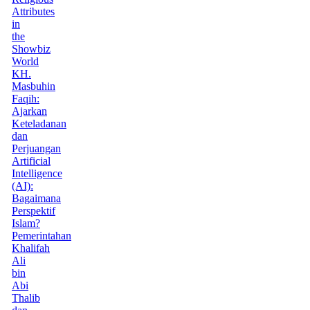
Attributes
in
the
Showbiz
World
KH.
Masbuhin
Faqih:
Ajarkan
Keteladanan
dan
Perjuangan
Artificial
Intelligence
(AI):
Bagaimana
Perspektif
Islam?
Pemerintahan
Khalifah
Ali
bin
Abi
Thalib