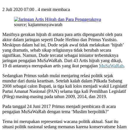
2 Juli 2020 07:00
.
4 menit membaca
source; kajianmusyawarah
Masifnya gerakan hijrah di antara para artis dipengaruhi oleh para
aktor dalam jaringan seperti Dude Herlino dan Primus Yustisio.
Meskipun dalam hal ini, Dude sejak awal tidak melakukan ‘hijrah’
yang dramatis, sebab sikap religiusnya tidak berubah secara
signifikan. Namun, Dude tercatat sebagai inisiator terbentuknya
jaringan pengajian MuSaWaRah. Dari 43 Artis hijrah yang dikaji,
19 di antaranya merupakan artis yang ikut pengajian
MuSaWaRah
.
Sedangkan Primus sudah mulai menjaring relasi politik sejak
mundur dari dunia keartisan. Setelah kalah dalam Pilkada Subang
2008 sebagai calon Bupati, ia tiga kali lolos menjadi wakil Legislatif
Partai Amanat Nasional (PAN) selama tiga kali Pemilihan Legislatif
(Pileg) masing-masing pada tahun 2009, 2014, dan 2019.
Pada tanggal 24 Juni 2017 Primus menjadi pembicara di acara
pengajian MuSaWaRah dengan tema ‘Muslim berpolitik?’
Tema ini merupakan representasi wacana politik aktual. Saat itu
situasi politik nasional sedang memanas karena konservatisme Islam