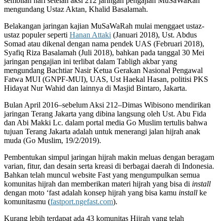
sembilan hari setelah aksi 212 jaringan pengajian MuSaWaRah
mengundang Ustaz Aktan, Khalid Basalamah.
Belakangan jaringan kajian MuSaWaRah mulai menggaet ustaz-
ustaz populer seperti
Hanan Attaki
(Januari 2018), Ust. Abdus
Somad atau dikenal dengan nama pendek UAS (Februari 2018),
Syafiq Riza Basalamah (Juli 2018), bahkan pada tanggal 30 Mei
jaringan pengajian ini terlibat dalam Tabligh akbar yang
mengundang Bachtiar Nasir Ketua Gerakan Nasional Pengawal
Fatwa MUI (GNPF-MUI), UAS, Ust Haekal Hasan, politisi PKS
Hidayat Nur Wahid dan lainnya di Masjid Bintaro, Jakarta.
Bulan April 2016–sebelum Aksi 212–Dimas Wibisono mendirikan
jaringan Terang Jakarta yang dibina langsung oleh Ust. Abu Fida
dan Abi Makki Lc. dalam portal media Go Muslim tertulis bahwa
tujuan Terang Jakarta adalah untuk menerangi jalan hijrah anak
muda (Go Muslim, 19/2/2019).
Pembentukan simpul jaringan hijrah makin meluas dengan beragam
varian, fitur, dan desain serta kreasi di berbagai daerah di Indonesia.
Bahkan telah muncul website Fast yang mengumpulkan semua
komunitas hijrah dan memberikan materi hijrah yang bisa di
install
dengan moto ‘fast adalah konsep hijrah yang bisa kamu
install
ke
komunitasmu (
fastport.ngefast.com
).
Kurang lebih terdapat ada 43 komunitas Hijrah yang telah