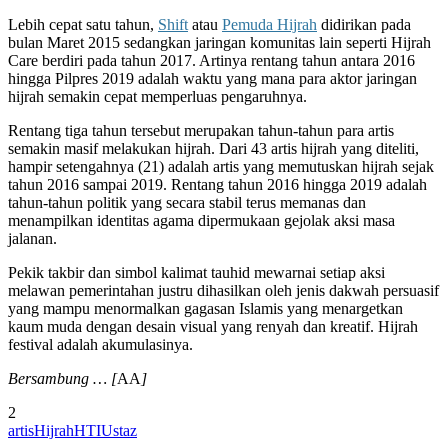
Lebih cepat satu tahun,
Shift
atau
Pemuda Hijrah
didirikan pada
bulan Maret 2015 sedangkan jaringan komunitas lain seperti Hijrah
Care berdiri pada tahun 2017. Artinya rentang tahun antara 2016
hingga Pilpres 2019 adalah waktu yang mana para aktor jaringan
hijrah semakin cepat memperluas pengaruhnya.
Rentang tiga tahun tersebut merupakan tahun-tahun para artis
semakin masif melakukan hijrah. Dari 43 artis hijrah yang diteliti,
hampir setengahnya (21) adalah artis yang memutuskan hijrah sejak
tahun 2016 sampai 2019. Rentang tahun 2016 hingga 2019 adalah
tahun-tahun politik yang secara stabil terus memanas dan
menampilkan identitas agama dipermukaan gejolak aksi masa
jalanan.
Pekik takbir dan simbol kalimat tauhid mewarnai setiap aksi
melawan pemerintahan justru dihasilkan oleh jenis dakwah persuasif
yang mampu menormalkan gagasan Islamis yang menargetkan
kaum muda dengan desain visual yang renyah dan kreatif. Hijrah
festival adalah akumulasinya.
Bersambung … [
AA
]
2
artis
Hijrah
HTI
Ustaz