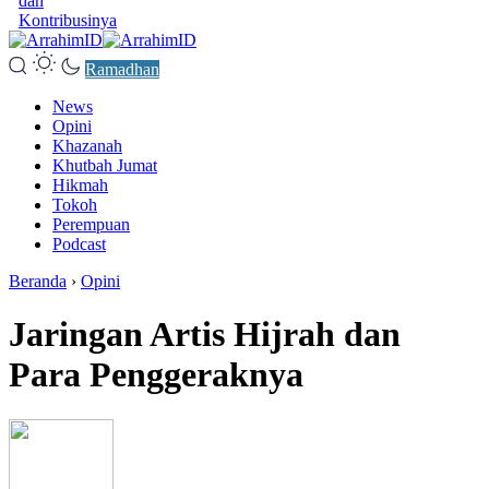
dan
Kontribusinya
Ramadhan
News
Opini
Khazanah
Khutbah Jumat
Hikmah
Tokoh
Perempuan
Podcast
Beranda
›
Opini
Jaringan Artis Hijrah dan
Para Penggeraknya