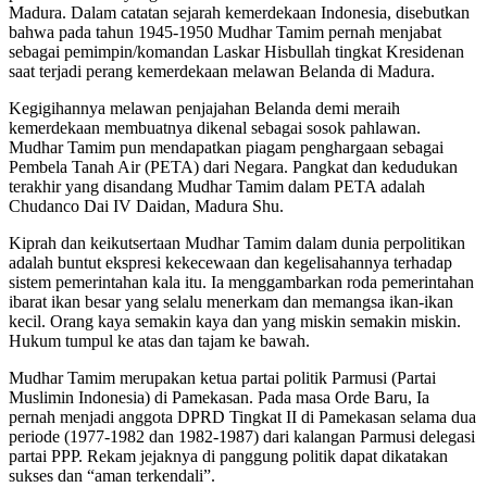
Madura. Dalam catatan sejarah kemerdekaan Indonesia, disebutkan
bahwa pada tahun 1945-1950 Mudhar Tamim pernah menjabat
sebagai pemimpin/komandan Laskar Hisbullah tingkat Kresidenan
saat terjadi perang kemerdekaan melawan Belanda di Madura.
Kegigihannya melawan penjajahan Belanda demi meraih
kemerdekaan membuatnya dikenal sebagai sosok pahlawan.
Mudhar Tamim pun mendapatkan piagam penghargaan sebagai
Pembela Tanah Air (PETA) dari Negara. Pangkat dan kedudukan
terakhir yang disandang Mudhar Tamim dalam PETA adalah
Chudanco Dai IV Daidan, Madura Shu.
Kiprah dan keikutsertaan Mudhar Tamim dalam dunia perpolitikan
adalah buntut ekspresi kekecewaan dan kegelisahannya terhadap
sistem pemerintahan kala itu. Ia menggambarkan roda pemerintahan
ibarat ikan besar yang selalu menerkam dan memangsa ikan-ikan
kecil. Orang kaya semakin kaya dan yang miskin semakin miskin.
Hukum tumpul ke atas dan tajam ke bawah.
Mudhar Tamim merupakan ketua partai politik Parmusi (Partai
Muslimin Indonesia) di Pamekasan. Pada masa Orde Baru, Ia
pernah menjadi anggota DPRD Tingkat II di Pamekasan selama dua
periode (1977-1982 dan 1982-1987) dari kalangan Parmusi delegasi
partai PPP. Rekam jejaknya di panggung politik dapat dikatakan
sukses dan “aman terkendali”.