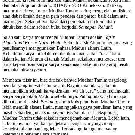
dan tafsir Alquran di radio RHANSISCO Pamekasan. Bahkan,
menurut istrinya, konon Mudhar Tamim sering mengadakan diskusi
atau debat ilmiah dengan para pendeta dan pastor, baik dalam atau
luar negeri. Selanjutnya, hasil dari perdebatan itu kemudian
dibukukan dalam sebuah buku berjudul
Santapan Rohani
.
Salah satu karya monumental Mudhar Tamim adalah
Tafsir
Alqur’anul Karim Nurul Huda
. Sebuah tafsir Alquran pertama yang
penulisannya menggunakan Bahasa Madura aksara Latin.
Kehadiran karya ini telah memberikan nuansa dan “rasa” baru
dalam kajian Alquran di tanah Madura, sekaligus menggeser tren
lama kepenulisan karya-karya keagamaan sebelumnya yang masih
memakai aksara
pegon
.
Membaca tafsir ini, bisa ditebak bahwa Mudhar Tamim tergolong
pemikir yang inovatif dan kreatif. Bagaimana tidak, ia berani
menampilkan sebuah karya dengan “wajah baru” yang melangkahi
karya-karya tokoh Madura sebelumnya. Paling tidak, hal ini dapat
dilihat dari dua sisi.
Pertama
, dari teknis penulisan, Mudhar Tamim
lebih memilih aksara Latin, meninggalkan gaya penulisan lama yang
masih setia dengan aksara
pegon
.
Kedua
, dari sisi eksplorasi,
Mudhar Tamim tidak sekadar menerjemahkan Alquran. Lebih jauh,
ia berupaya menyajikan penjelasan-penjelasan yang cukup
kontekstual dan panjang lebar. Terkadang, ia juga menyadur
keterangan beberapa tafsir ternama.