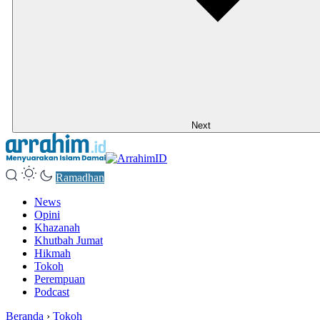
Next
Ramadhan
News
Opini
Khazanah
Khutbah Jumat
Hikmah
Tokoh
Perempuan
Podcast
Beranda
›
Tokoh