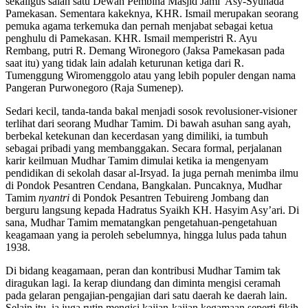
sekaligus salah satu Dewan Pembina Masjid Jami’ Asy-Syuhada’
Pamekasan. Sementara kakeknya, KHR. Ismail merupakan seorang
pemuka agama terkemuka dan pernah menjabat sebagai ketua
penghulu di Pamekasan. KHR. Ismail memperistri R. Ayu
Rembang, putri R. Demang Wironegoro (Jaksa Pamekasan pada
saat itu) yang tidak lain adalah keturunan ketiga dari R.
Tumenggung Wiromenggolo atau yang lebih populer dengan nama
Pangeran Purwonegoro (Raja Sumenep).
Sedari kecil, tanda-tanda bakal menjadi sosok revolusioner-visioner
terlihat dari seorang Mudhar Tamim. Di bawah asuhan sang ayah,
berbekal ketekunan dan kecerdasan yang dimiliki, ia tumbuh
sebagai pribadi yang membanggakan. Secara formal, perjalanan
karir keilmuan Mudhar Tamim dimulai ketika ia mengenyam
pendidikan di sekolah dasar al-Irsyad. Ia juga pernah menimba ilmu
di Pondok Pesantren Cendana, Bangkalan. Puncaknya, Mudhar
Tamim
nyantri
di Pondok Pesantren Tebuireng Jombang dan
berguru langsung kepada Hadratus Syaikh KH. Hasyim Asy’ari. Di
sana, Mudhar Tamim mematangkan pengetahuan-pengetahuan
keagamaan yang ia peroleh sebelumnya, hingga lulus pada tahun
1938.
Di bidang keagamaan, peran dan kontribusi Mudhar Tamim tak
diragukan lagi. Ia kerap diundang dan diminta mengisi ceramah
pada gelaran pengajian-pengajian dari satu daerah ke daerah lain.
Selain itu, ia juga rutin mengisi kajian-kajian kegamaan seperti fikih