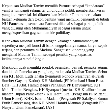
Keputusan Mudhar Tamim memilih Parmusi sebagai “kendaraan”
yang ia tumpangi selama terjun di dunia politik memberikan kesan
yang kontroversial. Ini dikarenakan Mudhar Tamim merupakan
bagian keluarga dari tokoh penting yang memiliki pengaruh di tubuh
NU Pamekasan, sementara Parmusi dikenal sebagai partai politik
yang diusung oleh Muhammadiyah sebagai sarana untuk
mengekspresikan gagasan dan ide politiknya.
Kedekatan Mudhar Tamim dengan kalangan Muhammadiyah
sepertinya menjadi kunci di balik tenggelamnya nama, karya, sepak
terjang dan perannya di Madura. Sangat sedikit orang yang
mengenal Mudhar Tamim sebagai pemikir yang kapasitas
keilmuannya
sundul
langit
.
Meskipun tidak memiliki pondok pesantren, banyak pemuka agama
dan kiai di Pamekasan yang berguru kepada Mudhar Tamim. Sebut
saja KH Moh. Lutfi Thaha (Pengasuh Pondok Pesantren al-Falah
Sumber Gayam, Kadur), KH Mahfudz (PP Mambaul Ulum Bata-
Bata), KH Abd. Hamid Baqir (Pengasuh PP Banyuanyar), KH
Moh. Tamim Bengkes, KH Syarqawi (mertua KH Khalilurrahman
mantan Bupati Pamekasan), KH Hefni Siraj (Pengasuh PP Miftahul
Ulum Bettet), KHR. Isma’il Madani (Pengasuh PP Salafiyah Sumur
Putih Pamekasan), dan KH Abdul Hamid Mannan (Pengasuh PP
Nasyrul Ulum Pamekasan). [AS]