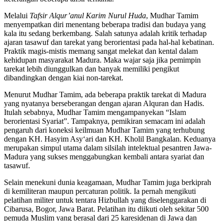
Melalui
Tafsir Alqur’anul Karim Nurul Huda
, Mudhar Tamim
menyempatkan diri menentang beberapa tradisi dan budaya yang
kala itu sedang berkembang. Salah satunya adalah kritik terhadap
ajaran tasawuf dan tarekat yang berorientasi pada hal-hal kebatinan.
Praktik magis-mistis memang sangat melekat dan kental dalam
kehidupan masyarakat Madura. Maka wajar saja jika pemimpin
tarekat lebih diunggulkan dan banyak memiliki pengikut
dibandingkan dengan kiai non-tarekat.
Menurut Mudhar Tamim, ada beberapa praktik tarekat di Madura
yang nyatanya berseberangan dengan ajaran Alquran dan Hadis.
Itulah sebabnya, Mudhar Tamim mengampanyekan “Islam
berorientasi Syariat”. Tampaknya, pemikiran semacam ini adalah
pengaruh dari koneksi keilmuan Mudhar Tamim yang terhubung
dengan KH. Hasyim Asy‘ari dan KH. Kholil Bangkalan. Keduanya
merupakan simpul utama dalam silsilah intelektual pesantren Jawa-
Madura yang sukses menggabungkan kembali antara syariat dan
tasawuf.
Selain menekuni dunia keagamaan, Mudhar Tamim juga berkiprah
di kemiliteran maupun percaturan politik. Ia pernah mengikuti
pelatihan militer untuk tentara Hizbullah yang diselenggarakan di
Cibarusa, Bogor, Jawa Barat. Pelatihan itu diikuti oleh sekitar 500
pemuda Muslim yang berasal dari 25 karesidenan di Jawa dan