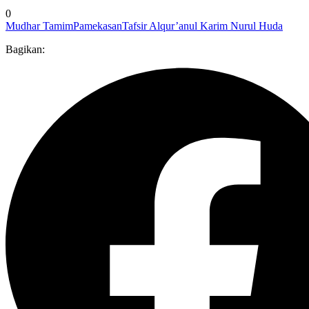
0
Mudhar Tamim
Pamekasan
Tafsir Alqur’anul Karim Nurul Huda
Bagikan: