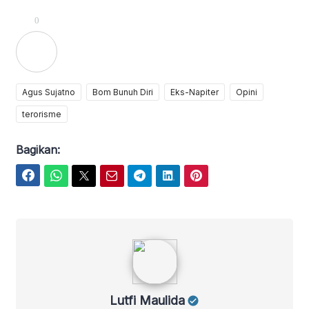
0
Agus Sujatno
Bom Bunuh Diri
Eks-Napiter
Opini
terorisme
Bagikan:
Facebook
WhatsApp
Twitter
Email
Telegram
LinkedIn
Pinterest
Lutfi Maulida
Lutfi Maulida