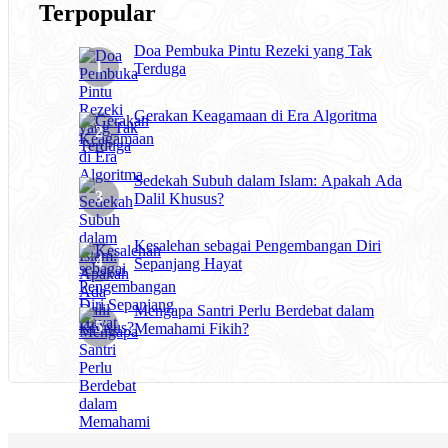
Terpopular
Doa Pembuka Pintu Rezeki yang Tak
Terduga
Gerakan Keagamaan di Era Algoritma
Sedekah Subuh dalam Islam: Apakah Ada
Dalil Khusus?
Kesalehan sebagai Pengembangan Diri
Sepanjang Hayat
Mengapa Santri Perlu Berdebat dalam
Memahami Fikih?