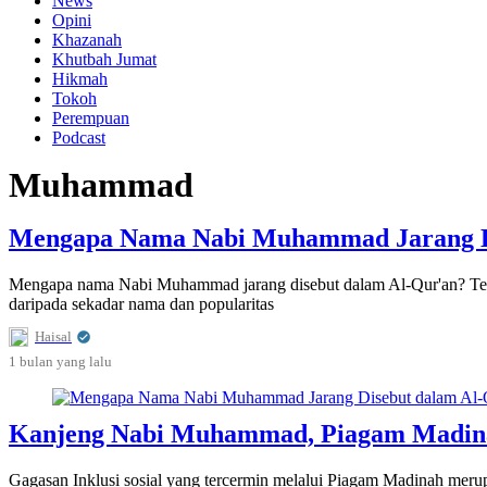
News
Opini
Khazanah
Khutbah Jumat
Hikmah
Tokoh
Perempuan
Podcast
Muhammad
Mengapa Nama Nabi Muhammad Jarang Di
Mengapa nama Nabi Muhammad jarang disebut dalam Al-Qur'an? Terny
daripada sekadar nama dan popularitas
Haisal
1 bulan
yang lalu
Kanjeng Nabi Muhammad, Piagam Madinah,
Gagasan Inklusi sosial yang tercermin melalui Piagam Madinah merup