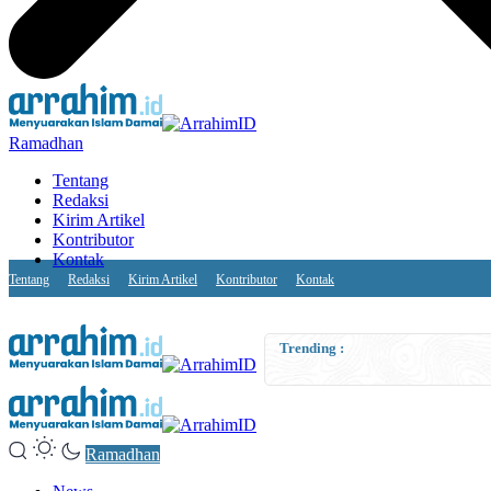
Ramadhan
Tentang
Redaksi
Kirim Artikel
Kontributor
Kontak
Tentang
Redaksi
Kirim Artikel
Kontributor
Kontak
Dimash Kudaibergen: P
Trending :
Ramadhan