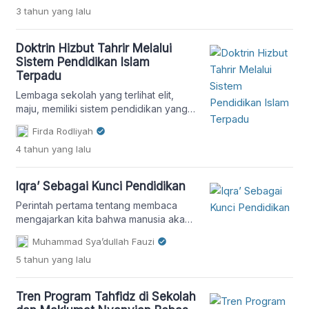
3 tahun
yang lalu
lainnya.
Doktrin Hizbut Tahrir Melalui
Sistem Pendidikan Islam
Terpadu
Lembaga sekolah yang terlihat elit,
maju, memiliki sistem pendidikan yang
terlihat bagus, apalagi dibumbui
Firda Rodliyah
dengan forum parenting kepada para
4 tahun
yang lalu
orang tua, tentu terlihat menggiurkan.
Namun kelangsungan kehidupan
beragama anak di kemudian hari juga
Iqra’ Sebagai Kunci Pendidikan
perlu untuk diperhatikan.
Perintah pertama tentang membaca
mengajarkan kita bahwa manusia akan
mencapai puncak kesuksesannya, baik
Muhammad Sya’dullah Fauzi
kesuksesan duniawi maupun ukhrawi.
5 tahun
yang lalu
Tren Program Tahfidz di Sekolah