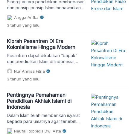
Sinergi antara pendidikan pembebasan
dan prinsip-prinsip Islam menawarkan
kerangka berpikir yang sistemik untuk
Angga Arifka
mengatasi ketidakadilan sosial.
3 tahun
yang lalu
Kiprah Pesantren Di Era
Kolonialisme Hingga Modern
Pesantren dapat dikatakan “bapak”
dari pendidikan Islam di Indonesia,
karena didirikan adanya tuntutan
Nur Annisa Fitria
kebutuhan zaman.
3 tahun
yang lalu
Pentingnya Pemahaman
Pendidikan Akhlak Islami di
Indonesia
Dalam Islam telah memberikan isyarat
kepada para umatnya agar terlebih
dahulu mengutamakan adab dan
Naufal Robbiqis Dwi Asta
akhlak dibaandingkan ilmu-ilmu yang