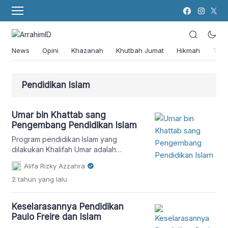
News
Opini
Khazanah
Khutbah Jumat
Hikmah
Tok
Pendidikan Islam
Umar bin Khattab sang
Pengembang Pendidikan Islam
Program pendidikan Islam yang
dilakukan Khalifah Umar adalah
memerintahkan setiap panglima perang
Alifa Rizky Azzahra
untuk mendirikan masjid di berbagai
2 tahun
yang lalu
wilayah yang telah ditaklukannya
sebagai tempat ibadah sekaligus
tempat untuk menimba ilmu.
Keselarasannya Pendidikan
Paulo Freire dan Islam