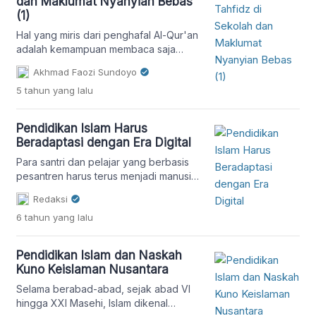
dan Maklumat Nyanyian Bebas
(1)
Hal yang miris dari penghafal Al-Qur'an
adalah kemampuan membaca saja
belum punya, tetapi sudah “diharuskan”
Akhmad Faozi Sundoyo
menghafal.
5 tahun
yang lalu
Pendidikan Islam Harus
Beradaptasi dengan Era Digital
Para santri dan pelajar yang berbasis
pesantren harus terus menjadi manusia
pembelajar yang mampu merespon isu-
Redaksi
isu dan kebutuhan kekinian,"
6 tahun
yang lalu
Pendidikan Islam dan Naskah
Kuno Keislaman Nusantara
Selama berabad-abad, sejak abad VI
hingga XXI Masehi, Islam dikenal