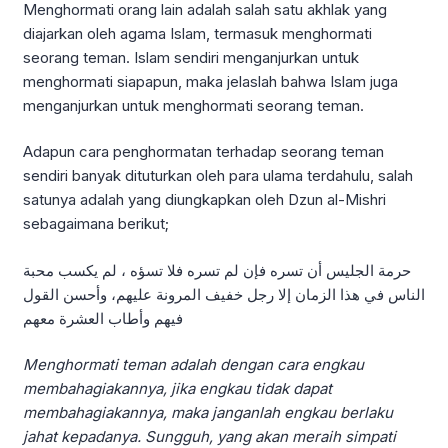
Menghormati orang lain adalah salah satu akhlak yang
diajarkan oleh agama Islam, termasuk menghormati
seorang teman. Islam sendiri menganjurkan untuk
menghormati siapapun, maka jelaslah bahwa Islam juga
menganjurkan untuk menghormati seorang teman.
Adapun cara penghormatan terhadap seorang teman
sendiri banyak dituturkan oleh para ulama terdahulu, salah
satunya adalah yang diungkapkan oleh Dzun al-Mishri
sebagaimana berikut;
حرمة الجليس أن تسره فإن لم تسره فلا تسؤه ، لم يكسب محبة
الناس في هذا الزمان إلا رجل خفيف المرونة عليهم، وأحسن القول
فيهم وأطاب العشرة معهم
Menghormati teman adalah dengan cara engkau
membahagiakannya, jika engkau tidak dapat
membahagiakannya, maka janganlah engkau berlaku
jahat kepadanya. Sungguh, yang akan meraih simpati