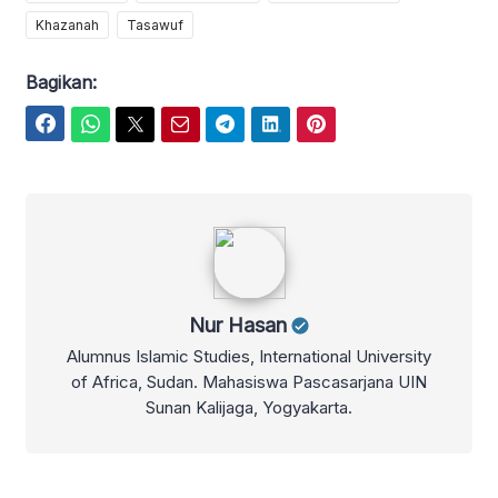
Khazanah
Tasawuf
Bagikan:
Facebook
WhatsApp
Twitter
Email
Telegram
LinkedIn
Pinterest
Nur Hasan
Nur Hasan
Alumnus Islamic Studies, International University
of Africa, Sudan. Mahasiswa Pascasarjana UIN
Sunan Kalijaga, Yogyakarta.