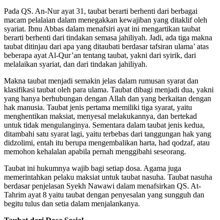
Pada QS. An-Nur ayat 31, taubat berarti berhenti dari berbagai
macam pelalaian dalam menegakkan kewajiban yang ditaklif oleh
syariat. Ibnu Abbas dalam menafsiri ayat ini mengartikan taubat
berarti berhenti dari tindakan semasa jahiliyah. Jadi, ada tiga makna
taubat ditinjau dari apa yang ditaubati berdasar tafsiran ulama’ atas
beberapa ayat Al-Qur’an tentang taubat, yakni dari syirik, dari
melalaikan syariat, dan dari tindakan jahiliyah.
Makna taubat menjadi semakin jelas dalam rumusan syarat dan
klasifikasi taubat oleh para ulama. Taubat dibagi menjadi dua, yakni
yang hanya berhubungan dengan Allah dan yang berkaitan dengan
hak manusia. Taubat jenis pertama memiliki tiga syarat, yaitu
menghentikan maksiat, menyesal melakukannya, dan bertekad
untuk tidak mengulanginya. Sementara dalam taubat jenis kedua,
ditambahi satu syarat lagi, yaitu terbebas dari tanggungan hak yang
didzolimi, entah itu berupa mengembalikan harta, had qodzaf, atau
memohon kehalalan apabila pernah menggibahi seseorang.
Taubat ini hukumnya wajib bagi setiap dosa. Agama juga
memerintahkan pelaku maksiat untuk taubat nasuha. Taubat nasuha
berdasar penjelasan Syekh Nawawi dalam menafsirkan QS. At-
Tahrim ayat 8 yaitu taubat dengan penyesalan yang sungguh dan
begitu tulus dan setia dalam menjalankanya.