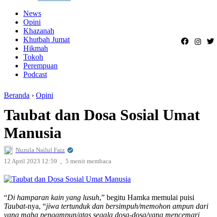
News
Opini
Khazanah
Khutbah Jumat
Hikmah
Tokoh
Perempuan
Podcast
Beranda
›
Opini
Taubat dan Dosa Sosial Umat
Manusia
Nuzula Nailul Faiz
.
12 April 2023 12:59
5 menit membaca
“
Di hamparan kain yang lusuh
,” begitu Hamka memulai puisi
Taubat
-nya, “
jiwa tertunduk dan bersimpuh/memohon ampun dari
yang maha pengampun/atas segala dosa-dosa/yang mencemari