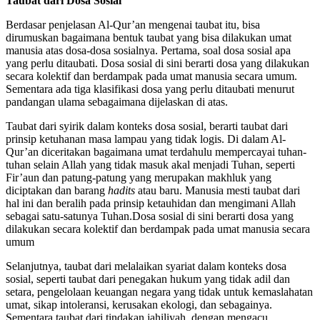
Taubat dari Dosa Sosial
Berdasar penjelasan Al-Qur’an mengenai taubat itu, bisa
dirumuskan bagaimana bentuk taubat yang bisa dilakukan umat
manusia atas dosa-dosa sosialnya. Pertama, soal dosa sosial apa
yang perlu ditaubati. Dosa sosial di sini berarti dosa yang dilakukan
secara kolektif dan berdampak pada umat manusia secara umum.
Sementara ada tiga klasifikasi dosa yang perlu ditaubati menurut
pandangan ulama sebagaimana dijelaskan di atas.
Taubat dari syirik dalam konteks dosa sosial, berarti taubat dari
prinsip ketuhanan masa lampau yang tidak logis. Di dalam Al-
Qur’an diceritakan bagaimana umat terdahulu mempercayai tuhan-
tuhan selain Allah yang tidak masuk akal menjadi Tuhan, seperti
Fir’aun dan patung-patung yang merupakan makhluk yang
diciptakan dan barang
hadits
atau baru. Manusia mesti taubat dari
hal ini dan beralih pada prinsip ketauhidan dan mengimani Allah
sebagai satu-satunya Tuhan.Dosa sosial di sini berarti dosa yang
dilakukan secara kolektif dan berdampak pada umat manusia secara
umum
Selanjutnya, taubat dari melalaikan syariat dalam konteks dosa
sosial, seperti taubat dari penegakan hukum yang tidak adil dan
setara, pengelolaan keuangan negara yang tidak untuk kemaslahatan
umat, sikap intoleransi, kerusakan ekologi, dan sebagainya.
Sementara taubat dari tindakan jahiliyah, dengan mengacu