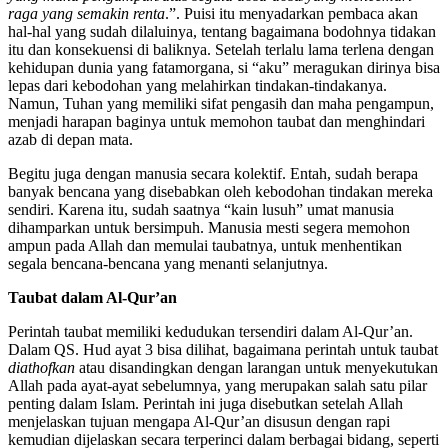
raga yang semakin renta
.”. Puisi itu menyadarkan pembaca akan
hal-hal yang sudah dilaluinya, tentang bagaimana bodohnya tidakan
itu dan konsekuensi di baliknya. Setelah terlalu lama terlena dengan
kehidupan dunia yang fatamorgana, si “aku” meragukan dirinya bisa
lepas dari kebodohan yang melahirkan tindakan-tindakanya.
Namun, Tuhan yang memiliki sifat pengasih dan maha pengampun,
menjadi harapan baginya untuk memohon taubat dan menghindari
azab di depan mata.
Begitu juga dengan manusia secara kolektif. Entah, sudah berapa
banyak bencana yang disebabkan oleh kebodohan tindakan mereka
sendiri. Karena itu, sudah saatnya “kain lusuh” umat manusia
dihamparkan untuk bersimpuh. Manusia mesti segera memohon
ampun pada Allah dan memulai taubatnya, untuk menhentikan
segala bencana-bencana yang menanti selanjutnya.
Taubat dalam Al-Qur’an
Perintah taubat memiliki kedudukan tersendiri dalam Al-Qur’an.
Dalam QS. Hud ayat 3 bisa dilihat, bagaimana perintah untuk taubat
diathofkan
atau disandingkan dengan larangan untuk menyekutukan
Allah pada ayat-ayat sebelumnya, yang merupakan salah satu pilar
penting dalam Islam. Perintah ini juga disebutkan setelah Allah
menjelaskan tujuan mengapa Al-Qur’an disusun dengan rapi
kemudian dijelaskan secara terperinci dalam berbagai bidang, seperti