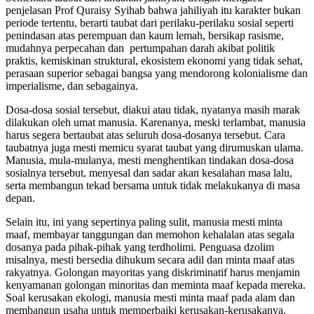
penjelasan Prof Quraisy Syihab bahwa jahiliyah itu karakter bukan
periode tertentu, berarti taubat dari perilaku-perilaku sosial seperti
penindasan atas perempuan dan kaum lemah, bersikap rasisme,
mudahnya perpecahan dan pertumpahan darah akibat politik
praktis, kemiskinan struktural, ekosistem ekonomi yang tidak sehat,
perasaan superior sebagai bangsa yang mendorong kolonialisme dan
imperialisme, dan sebagainya.
Dosa-dosa sosial tersebut, diakui atau tidak, nyatanya masih marak
dilakukan oleh umat manusia. Karenanya, meski terlambat, manusia
harus segera bertaubat atas seluruh dosa-dosanya tersebut. Cara
taubatnya juga mesti memicu syarat taubat yang dirumuskan ulama.
Manusia, mula-mulanya, mesti menghentikan tindakan dosa-dosa
sosialnya tersebut, menyesal dan sadar akan kesalahan masa lalu,
serta membangun tekad bersama untuk tidak melakukanya di masa
depan.
Selain itu, ini yang sepertinya paling sulit, manusia mesti minta
maaf, membayar tanggungan dan memohon kehalalan atas segala
dosanya pada pihak-pihak yang terdholimi. Penguasa dzolim
misalnya, mesti bersedia dihukum secara adil dan minta maaf atas
rakyatnya. Golongan mayoritas yang diskriminatif harus menjamin
kenyamanan golongan minoritas dan meminta maaf kepada mereka.
Soal kerusakan ekologi, manusia mesti minta maaf pada alam dan
membangun usaha untuk memperbaiki kerusakan-kerusakanya.