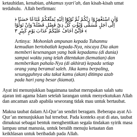
ketauhidan, kenabian,
ahkamus syari’ah
, dan kisah-kisah umat
terdahulu. Allah berfirman:
﴿ وَّاَنِ اسْتَغْفِرُوْا رَبَّكُمْ ثُمَّ تُوْبُوْٓا اِلَيْهِ يُمَتِّعْكُمْ مَّتَاعًا حَسَنًا
اِلٰٓى اَجَلٍ مُّسَمًّى وَّيُؤْتِ كُلَّ ذِيْ فَضْلٍ فَضْلَهٗ ۗوَاِنْ تَوَلَّوْا
فَاِنِّيْٓ اَخَافُ عَلَيْكُمْ عَذَابَ يَوْمٍ كَبِيْرٍ ٣ ﴾
Artinya:
Mohonlah ampunan kepada Tuhanmu
kemudian bertobatlah kepada-Nya, niscaya Dia akan
memberi kesenangan yang baik kepadamu (di dunia)
sampai waktu yang telah ditentukan (kematian) dan
memberikan pahala-Nya (di akhirat) kepada setiap
orang yang beramal saleh. Jika kamu berpaling,
sesungguhnya aku takut kamu (akan) ditimpa azab
pada hari yang besar (kiamat).
Ayat ini menunjukkan bagaimana taubat merupakan salah satu
ajaran inti agama Islam setelah larangan untuk menyekutukan Allah
dan ancaman azab apabila seseorang tidak mau untuk bertaubat.
Makna taubat dalam Al-Qur’an sendiri beragam. Beberapa ayat Al-
Qur’an menunjukkan hal tersebut. Pada konteks ayat di atas, taubat
dimaknai sebagai bentuk menghentikan segala tindakan syirik masa
lampau umat manusia, untuk beralih menuju ketaatan dan
keikhlasan untuk beribadah pada Allah.