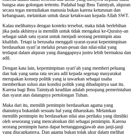
bangsa atau golongan tertentu. Padahal bagi Ibnu Taimiyah, alquran
secara tegas memuliakan manusia bukan karena keturunan dan
kebangsaan, melainkan untuk dasar ketakwaan kepada Allah SWT.
Kalau melihatnya dengan konteks tersebut, maka tidak berlebihan
jika pada akhirnya ia memilih untuk tidak mengakui ke-Quraisy-an
sebagai salah satu syarat untuk menjadi seorang pemimpin atau
khalifah. Tetapi ia berusaha menggali syarat-syarat kepemimpinan
berdasarkan syari’at melalui pesan-pesan dan nilai-nilai yang
terdapat dalam alquran yang dianggapnya justru lebih bermakna dan
adil.
Dengan kata lain, kepemimpinan syari’ah yang memberi peluang
dan hak yang sama rata secara adil kepada segenap masyarakat
merupakan konsep politik yang ia tawarkan sebagai usaha
memberikan solusi atas kondisi politik yang dihadapinya saat itu.
Karena bagi Ibnu Taimiyah keadilan adalah penopang pemerintahan
dan syarat atas datangnya pertolongan Tuhan.
Maka dari itu, memilih pemimpin berdasarkan agama yang
dianutnya bukanlah sesuatu hal yang diharuskan. Melainkan
memilih pemimpin itu berdasarkan nilai atas perilaku yang dimiliki
oleh seseorang yang mencalonkan diri sebagai pemimpin. Karena
seorang pemimpin harus dapat bertanggungjawab atas janji-janji
yang diucapkannya. Dan agama bukan tolak ukur dalam melihat