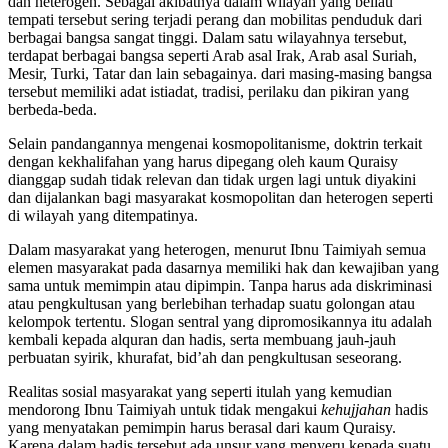
dan heterogen. Sebagai akibatnya dalam wilayah yang beliau
tempati tersebut sering terjadi perang dan mobilitas penduduk dari
berbagai bangsa sangat tinggi. Dalam satu wilayahnya tersebut,
terdapat berbagai bangsa seperti Arab asal Irak, Arab asal Suriah,
Mesir, Turki, Tatar dan lain sebagainya. dari masing-masing bangsa
tersebut memiliki adat istiadat, tradisi, perilaku dan pikiran yang
berbeda-beda.
Selain pandangannya mengenai kosmopolitanisme, doktrin terkait
dengan kekhalifahan yang harus dipegang oleh kaum Quraisy
dianggap sudah tidak relevan dan tidak urgen lagi untuk diyakini
dan dijalankan bagi masyarakat kosmopolitan dan heterogen seperti
di wilayah yang ditempatinya.
Dalam masyarakat yang heterogen, menurut Ibnu Taimiyah semua
elemen masyarakat pada dasarnya memiliki hak dan kewajiban yang
sama untuk memimpin atau dipimpin. Tanpa harus ada diskriminasi
atau pengkultusan yang berlebihan terhadap suatu golongan atau
kelompok tertentu. Slogan sentral yang dipromosikannya itu adalah
kembali kepada alquran dan hadis, serta membuang jauh-jauh
perbuatan syirik, khurafat, bid’ah dan pengkultusan seseorang.
Realitas sosial masyarakat yang seperti itulah yang kemudian
mendorong Ibnu Taimiyah untuk tidak mengakui
kehujjahan
hadis
yang menyatakan pemimpin harus berasal dari kaum Quraisy.
Karena dalam hadis tersebut ada unsur yang menyeru kepada suatu