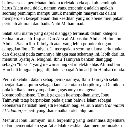
bahwa esensi perdebatan bukan terletak pada apakah pemimpin
harus Islam atau tidak, namun yang terpenting adalah apakah
seorang pemimpin mampu untuk memimpin masyarakat dalam
memperoleh kesejahteraan dan keadilan yang notabene merupakan
perintah alquran dan hadis Nabi Muhammad.
Salah satu ulama yang dapat dianggap termasuk dalam kategori
kedua ini adalah Taqi ad-Din Abu al-Abbas ibn Abd al-Halim ibn
Abd as-Salam ibn Taimiyah atau yang lebih populer dengan
panggilan Ibnu Taimiyah. Ia merupakan seorang ulama terkemuka
dan disegani pada zamannya hingga saat sekarang ini. lebih dari itu,
menurut Syafiq A. Mughni, Ibnu Taimiyah bahkan dianggap
sebagai “titisan” yang mewarisi tingkat intelektualitas Ahmad bin
Hambali hingga ia juga dijuluki sebagai Ahmad (bin Hanbal) muda.
Perlu diketahui dalam setiap pemikirannya, Ibnu Taimiyah selalu
menjadikan alquran sebagai landasan utama berpikirnya. Demikian
pula ketika ia menyampaikan gagasannya mengenai
kosmopolitanisme. Untuk gagasan kosmopolitanisme, Ibnu
Taimiyah tetap berpatokan pada ajaran bahwa Islam sebagai
kebenaran haruslah menjadi kebaikan bagi seluruh alam (
rahmatan
lil ‘alamin)
seperti yang diamanatkan oleh alquran.
Menurut Ibnu Taimiyah, nilai terpenting yang senantiasa dipelihara
dalam pemerintahan syari’at adalah keadilan dan mempromosikan