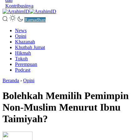
dan
Kontribusinya
Ramadhan
News
Opini
Khazanah
Khutbah Jumat
Hikmah
Tokoh
Perempuan
Podcast
Beranda
›
Opini
Bolehkah Memilih Pemimpin
Non-Muslim Menurut Ibnu
Taimiyah?