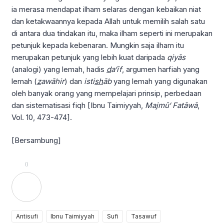
ia merasa mendapat ilham selaras dengan kebaikan niat
dan ketakwaannya kepada Allah untuk memilih salah satu
di antara dua tindakan itu, maka ilham seperti ini merupakan
petunjuk kepada kebenaran. Mungkin saja ilham itu
merupakan petunjuk yang lebih kuat daripada
qiyās
(analogi) yang lemah, hadis
d
a‘īf
, argumen harfiah yang
lemah (
z
awāhir
) dan
isti
sh
āb
yang lemah yang digunakan
oleh banyak orang yang mempelajari prinsip, perbedaan
dan sistematisasi fiqh [Ibnu Taimiyyah,
Majmū‘ Fatāwā
,
Vol. 10, 473-474].
[Bersambung]
0
Antisufi
Ibnu Taimiyyah
Sufi
Tasawuf