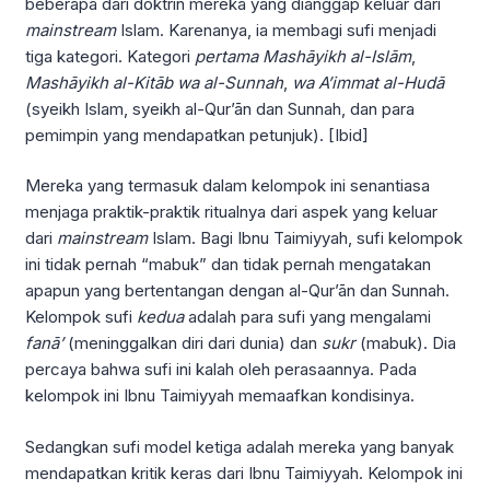
beberapa dari doktrin mereka yang dianggap keluar dari
mainstream
Islam. Karenanya, ia membagi sufi menjadi
tiga kategori. Kategori
pertama
Mashāyikh al-Islām
,
Mashāyikh
al-Kitāb wa al-Sunnah
,
wa A’immat al-Hudā
(syeikh Islam, syeikh al-Qur’ān dan Sunnah, dan para
pemimpin yang mendapatkan petunjuk). [Ibid]
Mereka yang termasuk dalam kelompok ini senantiasa
menjaga praktik-praktik ritualnya dari aspek yang keluar
dari
mainstream
Islam. Bagi Ibnu Taimiyyah, sufi kelompok
ini tidak pernah “mabuk” dan tidak pernah mengatakan
apapun yang bertentangan dengan al-Qur’ān dan Sunnah.
Kelompok sufi
kedua
adalah para sufi yang mengalami
fanā’
(meninggalkan diri dari dunia) dan
sukr
(mabuk). Dia
percaya bahwa sufi ini kalah oleh perasaannya. Pada
kelompok ini Ibnu Taimiyyah memaafkan kondisinya.
Sedangkan sufi model ketiga adalah mereka yang banyak
mendapatkan kritik keras dari Ibnu Taimiyyah. Kelompok ini