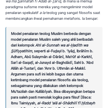
wa mā
S
annafah fī Adāb al-
T
arīq
, di mana ia memuji
paradigma sufisme mereka yang mengeliminir model
penalaran spekulatif
a la
teolog yang sangat filosofis saat
membincangkan ihwal pemahaman metaforis. Ia berujar:
Model penalaran teolog Muslim berbeda dengan
model penalaran Muslim saleh yang ahli beribadah
dari kelompok
Ahl al-Sunnah wa al-
H
adīth wa
S
ūfiyyatihim
, seperti al-Fu
d
ayl b. ‘Iyā
d
, Ibrāhīm b.
Adham, Abū Sulaymān al-Dārānī, Ma‘rūf al-Karkhī,
Sarī al-Saqa
t
ī, al-Junayd al-Baghdādī, Sahl b. ‘Abd
Allāh al-Tustarī, dan ‘Amr b. Uthmān al-Makkī.
Argumen para sufi ini lebih bagus dan utama
ketimbang model penalaran filosofis ala teolog,
sebagaimana yang dilakukan oleh kelompok
Mu‘tazilah dan Kullābīyah. Bisa dibayangkan betapa
para saleh pasti menolak logika para filsuf [Baca:
Ibnu Taimiyyah,
al-Radd ‘alā al-Shādhilī fī
H
izbayh