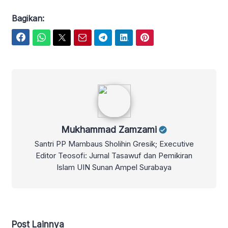
Bagikan:
Facebook
WhatsApp
Twitter
Email
Telegram
LinkedIn
Pinterest
Mukhammad Zamzami
Mukhammad Zamzami
Santri PP Mambaus Sholihin Gresik; Executive
Editor Teosofi: Jurnal Tasawuf dan Pemikiran
Islam UIN Sunan Ampel Surabaya
Post Lainnya