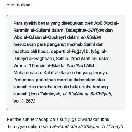
menuturkan:
Para syeikh besar yang disebutkan oleh Abū ‘Abd al-
Ra
h
mān al-Sullamī dalam
T
abaqāt al-
S
ūfīyah
dan
‘Abd al-Qāsim al-Qushayrī dalam
al-Risālah
merupakan para penganut mazhab Sunnī dan
mazhab ahli hadis, seperti al-Fu
d
ayl b. Iyā
d
, al-
Junayd al-Baghdādī, Sahl b. ‘Abd Allah al-Tustarī,
‘Amr b. ‘Uthmān al-Makkī, Abū ‘Abd Allah
Mu
h
ammad b. Kafīf al-Sarazī dan yang lainnya.
Perkataan-perkataan mereka didasarkan atas
sunnah dan mereka menulis buku-buku tentang
sunnah [Ibnu Taimiyyah,
al-Risālah al-Safādīyah
,
Vol. 1, 267.]
Pembelaan terhadap para sufi juga diwartakan Ibnu
Taimiyyah dalam buku
al-Radd ‘alā al-Shādhilī fī
H
izbayh