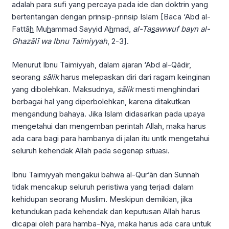
adalah para sufi yang percaya pada ide dan doktrin yang
bertentangan dengan prinsip-prinsip Islam [Baca ‘Abd al-
Fattā
h
Mu
h
ammad Sayyid A
h
mad,
al-Ta
s
awwuf bayn al-
Ghazālī wa Ibnu Taimiyyah
, 2-3].
Menurut Ibnu Taimiyyah, dalam ajaran ‘Abd al-Qādir,
seorang
sālik
harus melepaskan diri dari ragam keinginan
yang dibolehkan. Maksudnya,
sālik
mesti menghindari
berbagai hal yang diperbolehkan, karena ditakutkan
mengandung bahaya. Jika Islam didasarkan pada upaya
mengetahui dan mengemban perintah Allah, maka harus
ada cara bagi para hambanya di jalan itu untk mengetahui
seluruh kehendak Allah pada segenap situasi.
Ibnu Taimiyyah mengakui bahwa al-Qur’ān dan Sunnah
tidak mencakup seluruh peristiwa yang terjadi dalam
kehidupan seorang Muslim. Meskipun demikian, jika
ketundukan pada kehendak dan keputusan Allah harus
dicapai oleh para hamba-Nya, maka harus ada cara untuk