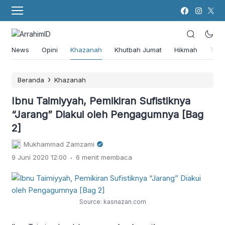
News
Opini
Khazanah
Khutbah Jumat
Hikmah
Tok
›
Beranda
Khazanah
Ibnu Taimiyyah, Pemikiran Sufistiknya
“Jarang” Diakui oleh Pengagumnya [Bag
2]
Mukhammad Zamzami
.
9 Juni 2020 12:00
6 menit membaca
Source: kasnazan.com