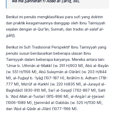
wa mā
S
annafah fī Adāb al-
T
arīq
, 39].
Berikut ini penulis mengklasifikasi para sufi yang doktrin
dan praktik keagamaannya dianggap oleh Ibnu Taimiyyah
sejalan dengan al-Qur’ān, Sunnah, dan tradisi
al-salaf al-
s
āli
h
.
Berikut ini Sufi Tradisional Perspektif Ibnu Taimiyyah yang
penulis susun berdasarkan beberapa ulasan Ibnu
Taimiyyah dalam beberapa karyanya. Mereka antara lain:
‘Umar b. Uthmān al-Makkī (w. 291 H/903 M), Abū al-Bayān
(w. 551 H/1156 M), Abū Sulaymān al-Dārānī (w. 203 H/844
M), al-Fu
d
ayl b. ‘Iyā
d
(107-187 H), Ibrāhīm b. Adham (718-
777 M), Ma‘rūf al-Karkhī (w. 220 H/835 M), al-Junayd al-
Baghdādī (830-910 M), Sarī al-Saqa
t
ī (762-867 M), Sahl
b. ‘Abd Allah al-Tustarī (815-896 M), al-An
s
ārī al-
H
arawī
(1006-1089 M),
H
ammād al-Dabbās (w. 525 H/1130 M),
dan ‘Abd al-Qādir al-Jīlānī (1077-1166 M).