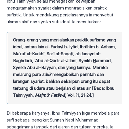
Ibnu Taimiyyah selalu menegaskan kewajiban
mengutamakan syariat dalam mentradisikan praktik
sufistik. Untuk mendukung penjelasannya ia menyebut
ulama salaf dan syeikh sufi ideal. Ia menuturkan:
Orang-orang yang menjalankan praktik sufisme yang
ideal, antara lain al-Fu
d
ayl b. Iyā
d
, Ibrāhīm b. Adham,
Ma‘ruf al-Karkhī, Sarī al-Saqa
t
ī, al-Junayd al-
Baghdādī, ‘Abd al-Qādir al-Jīlānī, Syeikh
H
ammād,
Syeikh Abū al-Bayyān, dan yang lainnya. Mereka
melarang para
sālik
mengabaikan perintah dan
larangan syariat, bahkan sekalipun orang itu dapat
terbang di udara atau berjalan di atas air [Baca: Ibnu
Taimiyyah,
Majmū‘ Fatāwā
, Vol. 11, 21-24.]
Di beberapa karyanya, Ibnu Taimiyyah juga membela para
sufi sebagai pengikut Sunnah Nabi Muhammad
sebagaimana tampak dari ajaran dan tulisan mereka. Ia