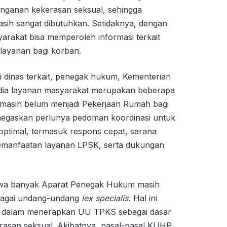
nganan kekerasan seksual, sehingga
sih sangat dibutuhkan. Setidaknya, dengan
syarakat bisa memperoleh informasi terkait
 layanan bagi korban.
i dinas terkait, penegak hukum, Kementerian
dia layanan masyarakat merupakan beberapa
i masih belum menjadi Pekerjaan Rumah bagi
enegaskan perlunya pedoman koordinasi untuk
optimal, termasuk respons cepat, sarana
manfaatan layanan LPSK, serta dukungan
hwa banyak Aparat Penegak Hukum masih
agai undang-undang
lex specialis.
Hal ini
ya dalam menerapkan UU TPKS sebagai dasar
asan seksual. Akibatnya, pasal-pasal KUHP