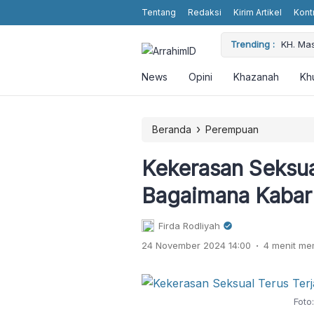
Tentang
Redaksi
Kirim Artikel
Kont
 Religious Values without Religious Attributes in the Showbiz
Trending :
KH. Ma
News
Opini
Khazanah
Kh
›
Beranda
Perempuan
Kekerasan Seksual
Bagaimana Kaba
Firda Rodliyah
.
24 November 2024 14:00
4 menit m
Foto