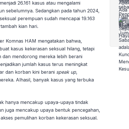
enjadi 26.161 kasus atau mengalami
hun sebelumnya. Sedangkan pada tahun 2024,
n seksual perempuan sudah mencapai 19.163
rtambah kian hari.
oner Komnas HAM mengatakan bahwa,
at kasus kekerasan seksual hilang, tetapi
 dan mendorong mereka lebih berani
menjadikan jumlah kasus terus meningkat
r dan korban kini berani
speak up
,
eka. Alhasil, banyak kasus yang terbuka
idak hanya mencakup upaya-upaya tindak
mun juga mencakup upaya bentuk pencegahan,
 akses pemulihan korban kekerasan seksual.