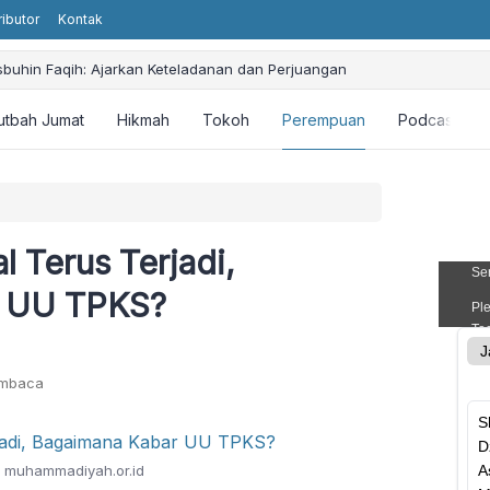
ributor
Kontak
sbuhin Faqih: Ajarkan Keteladanan dan Perjuangan
utbah Jumat
Hikmah
Tokoh
Perempuan
Podcast
 Terus Terjadi,
r UU TPKS?
embaca
: muhammadiyah.or.id