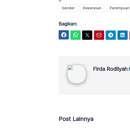
Gender
Kekerasan
Perempuan
Bagikan:
Facebook
WhatsApp
Twitter
Email
Telegram
LinkedIn
Firda Rodliyah
Firda Rodliyah
Post Lainnya