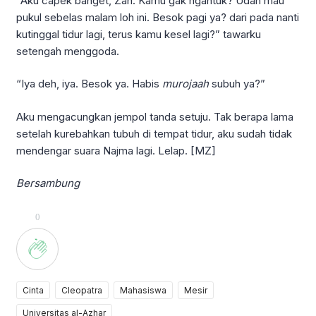
“Aku capek banget, Zah. Kamu gak ngantuk? Udah mau
pukul sebelas malam loh ini. Besok pagi ya? dari pada nanti
kutinggal tidur lagi, terus kamu kesel lagi?” tawarku
setengah menggoda.
“Iya deh, iya. Besok ya. Habis
murojaah
subuh ya?”
Aku mengacungkan jempol tanda setuju. Tak berapa lama
setelah kurebahkan tubuh di tempat tidur, aku sudah tidak
mendengar suara Najma lagi. Lelap. [MZ]
Bersambung
0
Cinta
Cleopatra
Mahasiswa
Mesir
Universitas al-Azhar