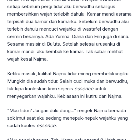
setiap sebelum pergi tidur aku berwudhu sekaligus
membersihkan wajah terlebih dahulu. Kamar mandi asrama
terpisah dua kamar dari kamarku. Sebelum berwudhu aku
terlebih dahulu mencuci wajahku di wastafel dengan
cermin besarnya. Ada Yumna, Diana dan Erin juga di sana.
Sesama masisir di Bu’uts. Setelah selesai urusanku di
kamar mandi, aku kembali ke kamar. Tak sabar melihat
wajah kesal Najma.
Ketika masuk, kulihat Najma tidur miring membelakangiku.
Mungkin dia sudah tidur. Selain cuci muka dan berwudhu,
tak lupa kuoleskan krim sejenis
essence
untuk
menyegarkan wajahku. Kebiasaan ini kutiru dari Najma.
“Mau tidur? Jangan dulu dong…” rengek Najma bernada
sok imut saat aku sedang menepuk-nepuk wajahku yang
sudah kuoles
essence
.