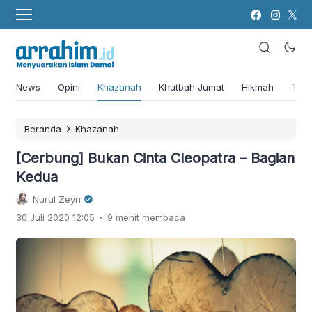
News
Opini
Khazanah
Khutbah Jumat
Hikmah
Tok
›
Beranda
Khazanah
[Cerbung] Bukan Cinta Cleopatra – Bagian
Kedua
Nurul Zeyn
.
30 Juli 2020 12:05
9 menit membaca