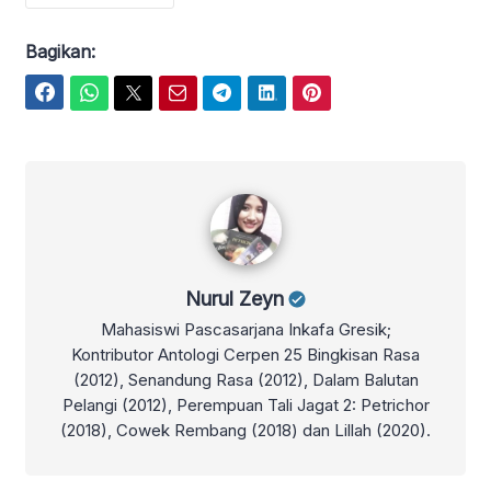
Bagikan:
Facebook
WhatsApp
Twitter
Email
Telegram
LinkedIn
Pinterest
Nurul Zeyn
Nurul Zeyn
Mahasiswi Pascasarjana Inkafa Gresik;
Kontributor Antologi Cerpen 25 Bingkisan Rasa
(2012), Senandung Rasa (2012), Dalam Balutan
Pelangi (2012), Perempuan Tali Jagat 2: Petrichor
(2018), Cowek Rembang (2018) dan Lillah (2020).