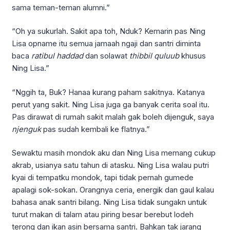
sama teman-teman alumni.”
“Oh ya sukurlah. Sakit apa toh, Nduk? Kemarin pas Ning
Lisa opname itu semua jamaah ngaji dan santri diminta
baca
ratibul haddad
dan solawat
thibbil quluub
khusus
Ning Lisa.”
“Nggih ta, Buk? Hanaa kurang paham sakitnya. Katanya
perut yang sakit. Ning Lisa juga ga banyak cerita soal itu.
Pas dirawat di rumah sakit malah gak boleh dijenguk, saya
njenguk
pas sudah kembali ke flatnya.”
Sewaktu masih mondok aku dan Ning Lisa memang cukup
akrab, usianya satu tahun di atasku. Ning Lisa walau putri
kyai di tempatku mondok, tapi tidak pernah gumede
apalagi sok-sokan. Orangnya ceria, energik dan gaul kalau
bahasa anak santri bilang. Ning Lisa tidak sungakn untuk
turut makan di talam atau piring besar berebut lodeh
terong dan ikan asin bersama santri. Bahkan tak jarang