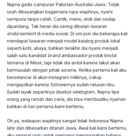
Najma gadis campuran Pakistan-Australia-Jawa. Tidak
usah dibayangkan bagaimana rupa wajahnya, nyaris
sempuna tanpa celah. Cantik, manis, elok dan sedap
dipandang. Tak heran dia sering dibanjiri tawaran
endorsement
di media sosial. Di sini pun dia beberapa kali
mendapat tawaran menjadi model katalog produk lokal
seperti kohl, abaya, bahkan terakhir dia nyaris menjadi
salah satu kandidat
brand ambassador
produk kristal
ternama di Mesir, tapi tidak dia ambil karena takut akan
bermasalah dengan pihak asrama. Ketika pertama kali aku
berselancar di akun instagram miliknya, cukup
mengejutkan karena
follower
nya sudah ratusan ribu.
Sudah layak sepertinya disebut selebgram. Najma tipe
orang yang ramah dan ceria, dia bisa membuatku nyaman
bahkan di hari pertama kami bertemu.
Oh ya, walaupun wajahnya sangat tidak Indonesia Najma
lahir dan dibesarkan ditanah Jawa. Awal kali kami bertemu,
aku sempat ragu untuk menyapa menggunakan bahasa