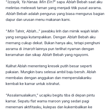
“
Izzayik, Ya Hanaa. Min Ein?
” sapa
Ablah
Bebah saat aku
melintas melewati taman yang menjadi titik pusat asrama.
Ablah
Bebah adalah pengurus yang biasa mengurus bagian
dapur dan urusan menu makanan kami.
“
Min
Tahrir,
Ablah
…” jawabku lirih dan mimik wajah lelah
yang sengaja kutampakkan. Dengan
Ablah
Bebah aku
memang cukup dekat. Bukan hanya aku, tetapi penghuni
asrama di
imaroh
lainnya pun terlihat nyaman dengan
keramahan dan sikap
Ablah
Bebah yang ngayomi.
Kulihat Ablah menenteng kresek putih besar seperti
pakaian. Mungkin baru selesai ambil baju bersih. Ablah
membalas dengan anggukan dan mempersilakanku
kembali ke kamar untuk istirahat.
“Assalamualaikum,” ucapku begitu tiba di depan pintu
kamar. Sepatu flat warna maroon yang sedari pagi
menemani aktifitasku, kulepas dan kukembalikan ke