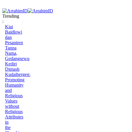
Trending
:
Kiai
Baidlowi
dan
Pesantren
Tanpa
Nama,
Gedangsewu
Kediri
Dimash
Kudaibergen:
Promoting
Humanity
and
Religious
Values
without
Religious
Attributes
in
the