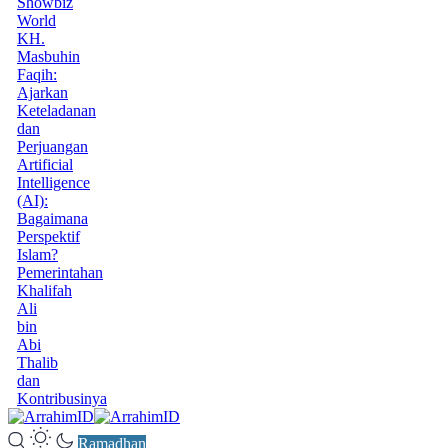
Showbiz
World
KH.
Masbuhin
Faqih:
Ajarkan
Keteladanan
dan
Perjuangan
Artificial
Intelligence
(AI):
Bagaimana
Perspektif
Islam?
Pemerintahan
Khalifah
Ali
bin
Abi
Thalib
dan
Kontribusinya
Ramadhan